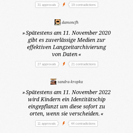
31 approvals
19 contradictions
damoncfh
»
Spätestens am 11. November 2020
gibt es zuverlässige Medien zur
effektiven Langzeitarchivierung
von Daten
«
27 approvals
21 contradictions
sandra-kropka
»
Spätestens am 11. November 2022
wird Kindern ein Identitätschip
eingepflanzt um diese sofort zu
orten, wenn sie verscheiden.
«
11 approvals
44 contradictions