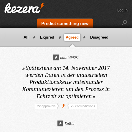
Log in
Predict something new
All
Expired
Agreed
Disagreed
hamid9891
»
Spätestens am 14. November 2017
werden Daten in der industriellen
Produktionskette miteinander
Kommuniezieren um den Prozess in
Echtzeit zu optimieren
«
22 approvals
22 contradictions
KaBia