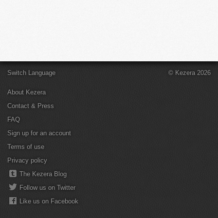
Switch Language
© Kezera 2026
About Kezera
Contact & Press
FAQ
Sign up for an account
Terms of use
Privacy policy
The Kezera Blog
Follow us on Twitter
Like us on Facebook