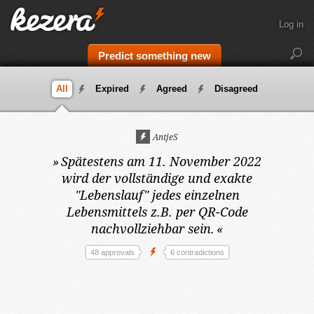
Log in
Predict something new
All
Expired
Agreed
Disagreed
AntjeS
»
Spätestens am 11. November 2022
wird der vollständige und exakte
"Lebenslauf" jedes einzelnen
Lebensmittels z.B. per QR-Code
nachvollziehbar sein.
«
48 approvals
6 contradictions