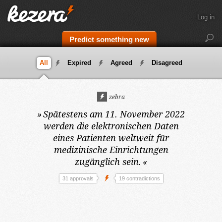
Log in
Predict something new
All
Expired
Agreed
Disagreed
zebra
»
Spätestens am 11. November 2022
werden die elektronischen Daten
eines Patienten weltweit für
medizinische Einrichtungen
zugänglich sein.
«
31 approvals
19 contradictions