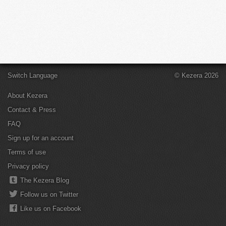
Switch Language
© Kezera 2026
About Kezera
Contact & Press
FAQ
Sign up for an account
Terms of use
Privacy policy
The Kezera Blog
Follow us on Twitter
Like us on Facebook