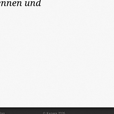
ennen und
log
© Kezera 2026