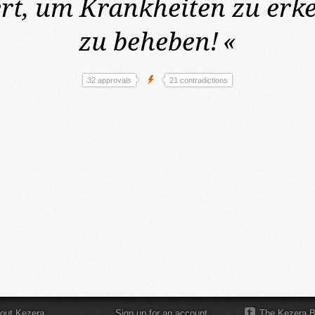
ert, um Krankheiten zu erk
zu beheben!
«
32 approvals
21 contradictions
out Kezera
Sign up for an account
The Kezera B