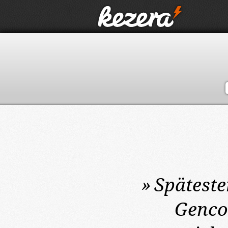
»
Spätest
Genco