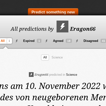
Predict something new
All predictions by
Eragon66
All
Expired
Agreed
Disagreed
1
1
18
41
All
Science
Eragon66
predicted in
Science
ens am 10. November 2022
des von neugeborenen Me