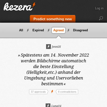
Log in
Predict something new
All
Expired
Agreed
Disagreed
JenniH
»
Spätestens am 14. November 2022
werden Bildschirme automatisch
die beste Einstellung
(Helligkeit,etc.) anhand der
Umgebung und Uservorlieben
bestimmen
«
37 approvals
8 contradictions
Luna04