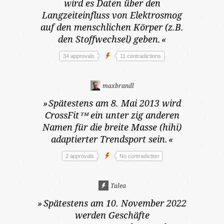
wird es Daten über den
Langzeiteinfluss von Elektrosmog
auf den menschlichen Körper (z.B.
den Stoffwechsel) geben.
«
34 approvals
11 contradictions
maxbrandl
»
Spätestens am 8. Mai 2013
wird
CrossFit™ ein unter zig anderen
Namen für die breite Masse (hihi)
adaptierter Trendsport sein.
«
2 approvals
No contradiction
Talea
»
Spätestens am 10. November 2022
werden Geschäfte