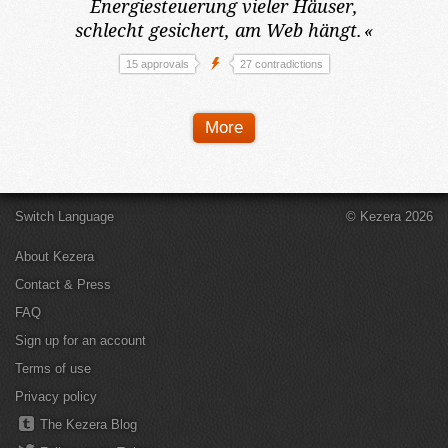
Energiesteuerung vieler Häuser,
schlecht gesichert, am Web hängt.
«
15 approvals
27 contradictions
More
Switch Language
© Kezera 2026
About Kezera
Contact & Press
FAQ
Sign up for an account
Terms of use
Privacy policy
The Kezera Blog