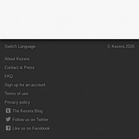
Switch Language
© Kezera 2026
About Kezera
Contact & Press
FAQ
Sign up for an account
Terms of use
Privacy policy
The Kezera Blog
Follow us on Twitter
Like us on Facebook