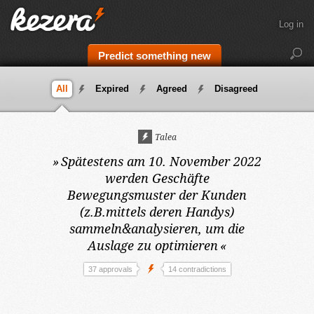
Log in
Predict something new
All
Expired
Agreed
Disagreed
Talea
»
Spätestens am 10. November 2022
werden Geschäfte
Bewegungsmuster der Kunden
(z.B.mittels deren Handys)
sammeln&analysieren, um die
Auslage zu optimieren
«
37 approvals
14 contradictions