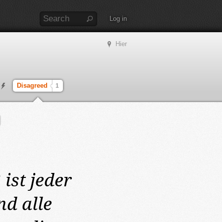
Log in
Hier
Disagreed
1
2
ist jeder
d alle