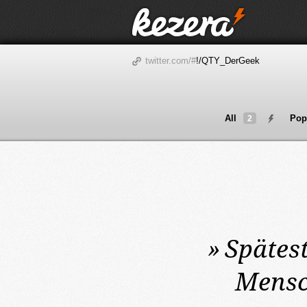
twitter.com/#
!/QTY_DerGeek
All
Pop
2
»
Spätes
Mensc