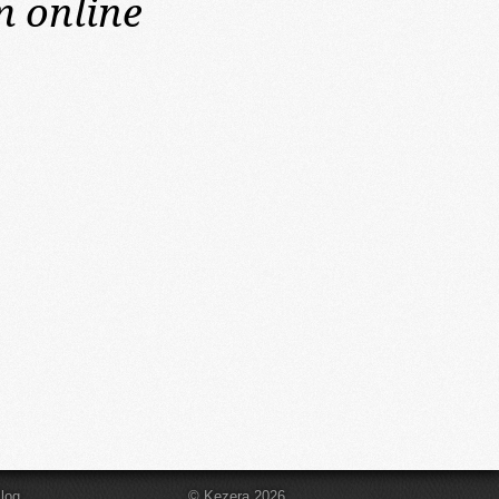
m online
log
© Kezera 2026