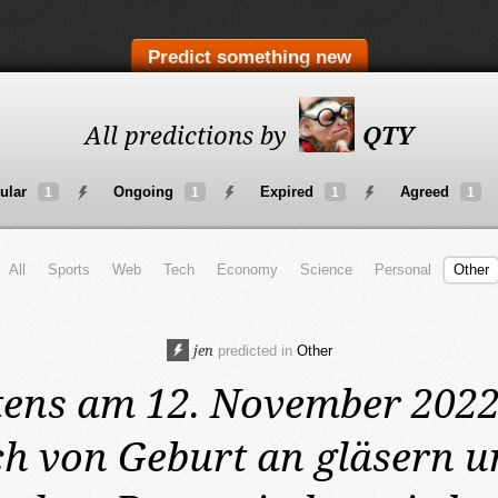
Predict something new
All predictions by
QTY
ular
Ongoing
Expired
Agreed
1
1
1
1
All
Sports
Web
Tech
Economy
Science
Personal
Other
jen
predicted in
Other
tens am 12. November 202
h von Geburt an gläsern un