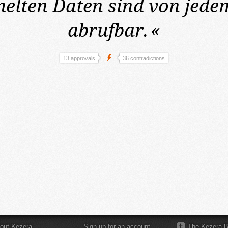
lten Daten sind von jede
abrufbar.
«
13 approvals
36 contradictions
out Kezera
Sign up for an account
The Kezera B