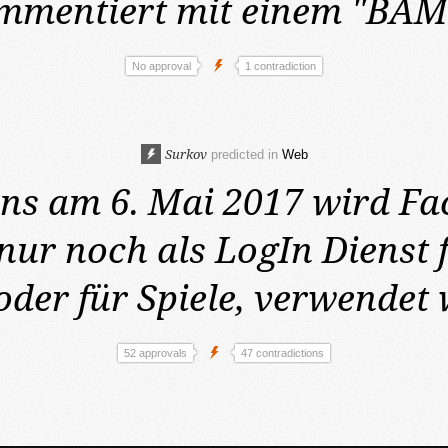
mmentiert mit einem "BAM
No approval
1 contradiction
Surkov
predicted in
Web
ens am 6. Mai 2017
wird Fa
 nur noch als LogIn Dienst 
 oder für Spiele, verwendet
52 approvals
47 contradictions