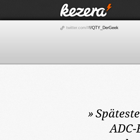
twitter.com/#
!/QTY_DerGeek
»
Spätest
ADC-E