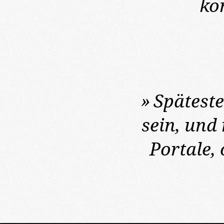
ko
»
Spätest
sein, und
Portale,