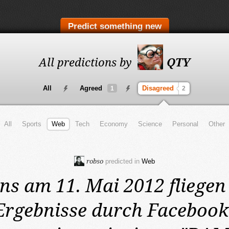
Predict something new
All predictions by
QTY
All
Agreed
Disagreed
1
2
All
Sports
Web
Tech
Economy
Science
Personal
Other
robso
predicted in
Web
ens am 11. Mai 2012
fliegen
rgebnisse durch Facebook.