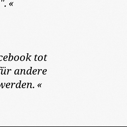
".
«
cebook tot
für andere
 werden.
«