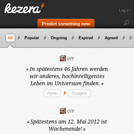
Log in
Predict something new
All
Popular
Ongoing
Expired
Agreed
Di
QTY
»
In spätestens 46 Jahren
werden
wir anderes, hochintelligentes
Leben im Universum finden.
«
QTY
»
Spätestens am 12. Mai 2012
ist
Wochenende!
«