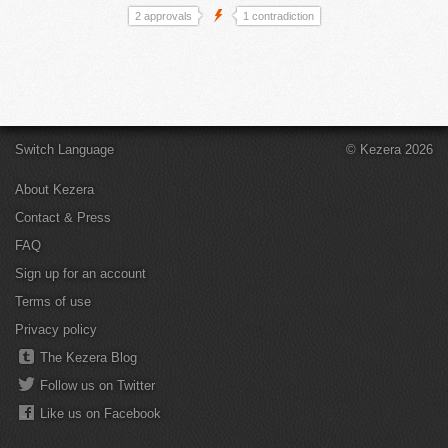
2 approvals
1 contradiction
Switch Language
© Kezera 2026
About Kezera
Contact & Press
FAQ
Sign up for an account
Terms of use
Privacy policy
The Kezera Blog
Follow us on Twitter
Like us on Facebook