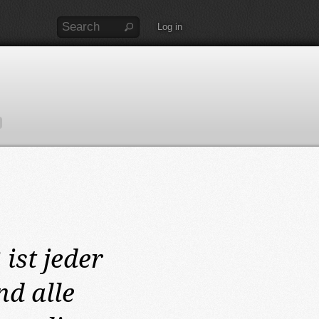
Log in
2
ist jeder
d alle