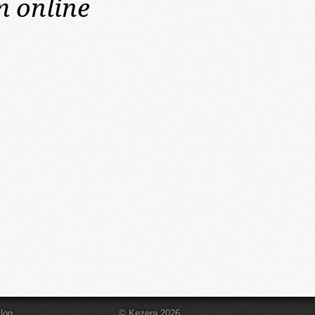
m online
log
© Kezera 2026