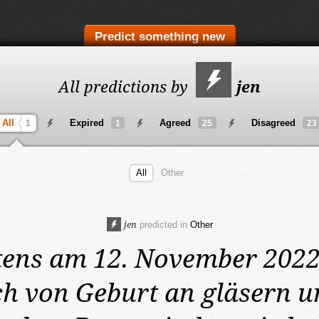
Predict something new
All predictions by
jen
All
Expired
Agreed
Disagreed
1
1
25
23
All
Other
jen
predicted in
Other
tens am 12. November 202
h von Geburt an gläsern un