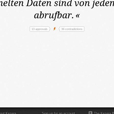
lten Daten sind von jede
abrufbar.
«
13 approvals
36 contradictions
out Kezera
Sign up for an account
The Kezera B