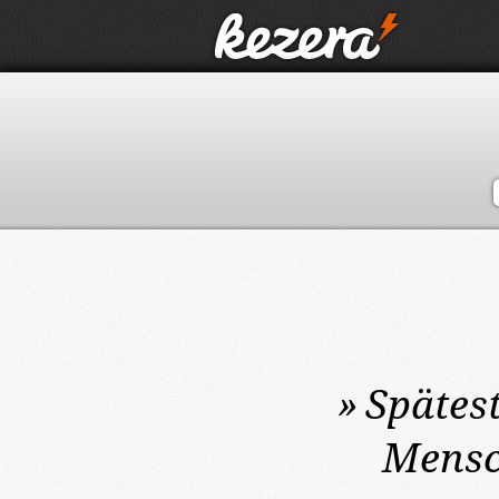
»
Spätes
Mensc