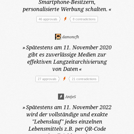
Smartphone-Besitzern,
personalisierte Werbung schalten.
«
46 approvals
8 contradictions
damoncfh
»
Spätestens am 11. November 2020
gibt es zuverlässige Medien zur
effektiven Langzeitarchivierung
von Daten
«
27 approvals
21 contradictions
AntjeS
»
Spätestens am 11. November 2022
wird der vollständige und exakte
"Lebenslauf" jedes einzelnen
Lebensmittels z.B. per QR-Code