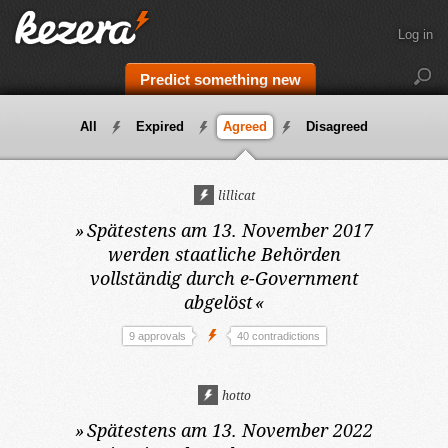
Log in
Predict something new
All
Expired
Agreed
Disagreed
lillicat
»
Spätestens am 13. November 2017
werden staatliche Behörden
vollständig durch e-Government
abgelöst
«
9 approvals
40 contradictions
hotto
»
Spätestens am 13. November 2022