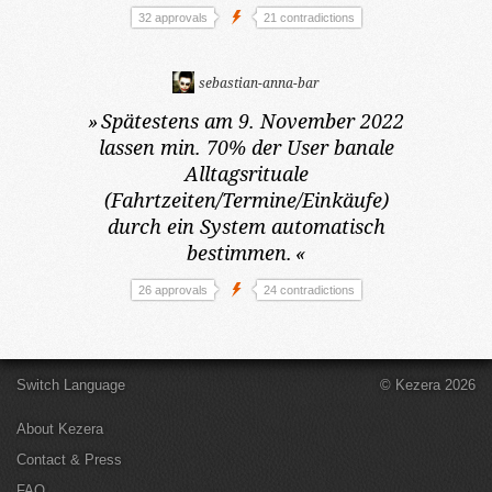
32 approvals
21 contradictions
sebastian-anna-bar
»
Spätestens am 9. November 2022
lassen min. 70% der User banale
Alltagsrituale
(Fahrtzeiten/Termine/Einkäufe)
durch ein System automatisch
bestimmen.
«
26 approvals
24 contradictions
Switch Language
© Kezera 2026
About Kezera
Contact & Press
FAQ