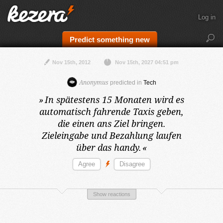
Log in
Predict something new
Nov 15th, 2012
Nov 15th, 2027 04:51 pm
Anonymus
predicted in
Tech
»
In spätestens 15 Monaten
wird es
automatisch fahrende Taxis geben,
die einen ans Ziel bringen.
Zieleingabe und Bezahlung laufen
über das handy.
«
Show reactions