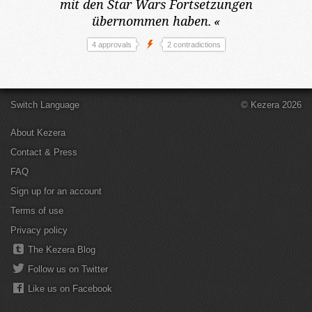
mit den Star Wars Fortsetzungen
übernommen haben.
«
4 approvals
2 contradictions
Switch Language
© Kezera 2026
About Kezera
Contact & Press
FAQ
Sign up for an account
Terms of use
Privacy policy
The Kezera Blog
Follow us on Twitter
Like us on Facebook