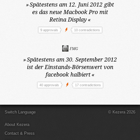
»
Spätestens am 12. Juni 2012
gibt
es das neue Macbook Pro mit
Retina Display
«
9 approvals
10 contradictions
FMG
»
Spätestens am 30. September 2012
ist der Einstands-Börsenwert von
facebook halbiert
«
40 approvals
17 contradictions
Switch Language
© Kezera 2026
About Kezera
Contact & Press