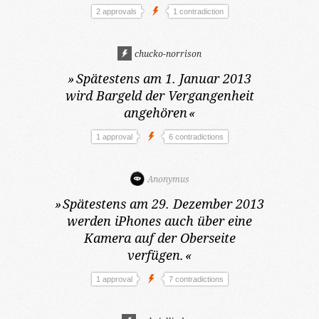
2 approvals
1 contradiction
chucko-norrison
»
Spätestens am 1. Januar 2013
wird Bargeld der Vergangenheit
angehören
«
1 approval
6 contradictions
Anonymus
»
Spätestens am 29. Dezember 2013
werden iPhones auch über eine
Kamera auf der Oberseite
verfügen.
«
1 approval
7 contradictions