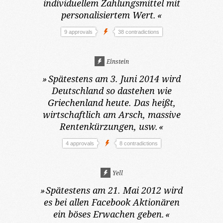
individuellem Zahlungsmittel mit
personalisiertem Wert.
«
9 approvals
38 contradictions
Einstein
»
Spätestens am 3. Juni 2014
wird
Deutschland so dastehen wie
Griechenland heute. Das heißt,
wirtschaftlich am Arsch, massive
Rentenkürzungen, usw.
«
4 approvals
8 contradictions
Yell
»
Spätestens am 21. Mai 2012
wird
es bei allen Facebook Aktionären
ein böses Erwachen geben.
«