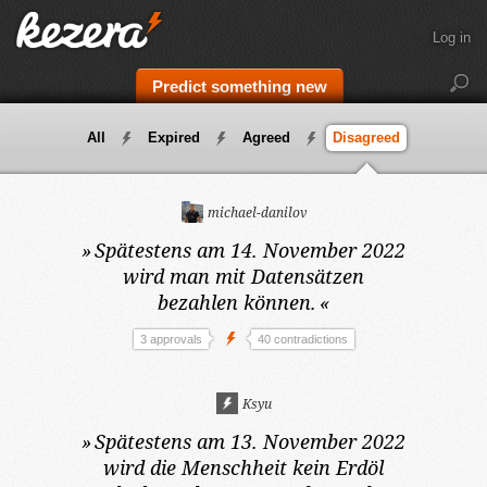
Log in
Predict something new
All
Expired
Agreed
Disagreed
michael-danilov
»
Spätestens am 14. November 2022
wird man mit Datensätzen
bezahlen können.
«
3 approvals
40 contradictions
Ksyu
»
Spätestens am 13. November 2022
wird die Menschheit kein Erdöl