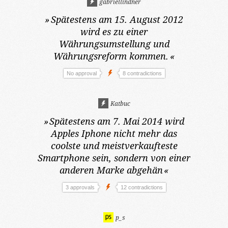
gabriellindner
»
Spätestens am 15. August 2012
wird es zu einer
Währungsumstellung und
Währungsreform kommen.
«
No approval
8 contradictions
Katbuc
»
Spätestens am 7. Mai 2014
wird
Apples Iphone nicht mehr das
coolste und meistverkaufteste
Smartphone sein, sondern von einer
anderen Marke abgehän
«
3 approvals
12 contradictions
p_s