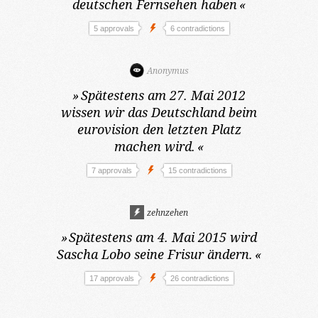
deutschen Fernsehen haben
«
5 approvals
6 contradictions
Anonymus
»
Spätestens am 27. Mai 2012
wissen wir das Deutschland beim
eurovision den letzten Platz
machen wird.
«
7 approvals
15 contradictions
zehnzehen
»
Spätestens am 4. Mai 2015
wird
Sascha Lobo seine Frisur ändern.
«
17 approvals
26 contradictions