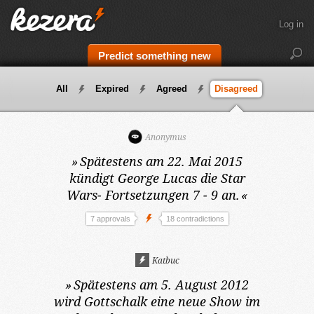
Log in
Predict something new
All
Expired
Agreed
Disagreed
Anonymus
»
Spätestens am 22. Mai 2015
kündigt George Lucas die Star
Wars- Fortsetzungen 7 - 9 an.
«
7 approvals
18 contradictions
Katbuc
»
Spätestens am 5. August 2012
wird Gottschalk eine neue Show im