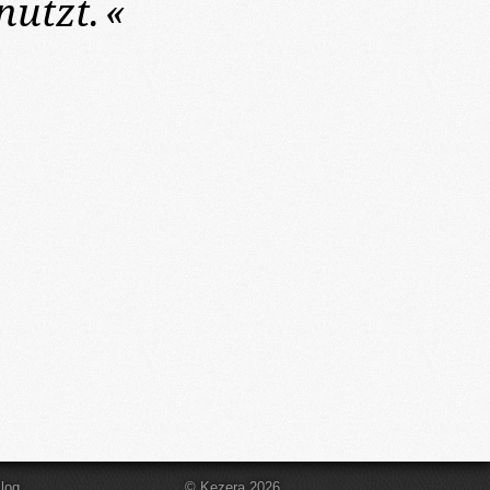
nutzt.
«
log
© Kezera 2026