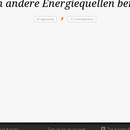
 andere Energiequellen be
18 approvals
27 contradictions
out Kezera
Sign up for an account
The Kezera B