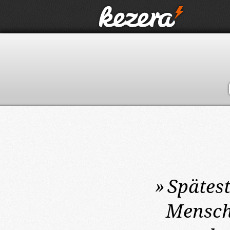
»
Spätes
Mensch