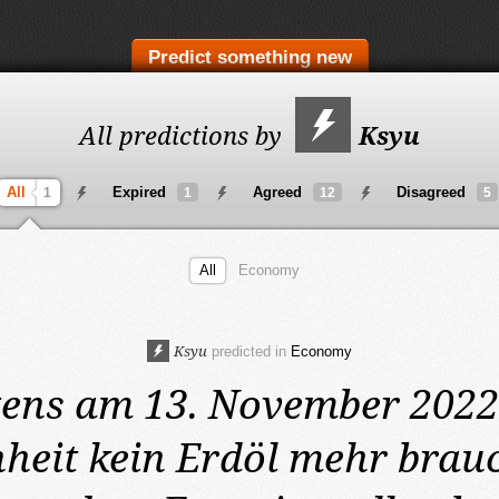
Predict something new
All predictions by
Ksyu
All
Expired
Agreed
Disagreed
1
1
12
5
All
Economy
Ksyu
predicted in
Economy
tens am 13. November 202
heit kein Erdöl mehr brauc