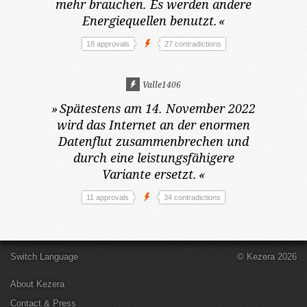
mehr brauchen. Es werden andere
Energiequellen benutzt.
«
18 approvals
27 contradictions
Valle1406
»
Spätestens am 14. November 2022
wird das Internet an der enormen
Datenflut zusammenbrechen und
durch eine leistungsfähigere
Variante ersetzt.
«
11 approvals
34 contradictions
Switch Language
© Kezera 2026
About Kezera
Contact & Press