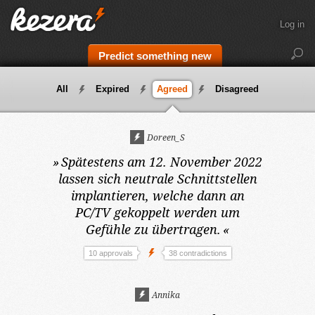
Log in
Predict something new
All
Expired
Agreed
Disagreed
Doreen_S
»
Spätestens am 12. November 2022
lassen sich neutrale Schnittstellen
implantieren, welche dann an
PC/TV gekoppelt werden um
Gefühle zu übertragen.
«
10 approvals
38 contradictions
Annika