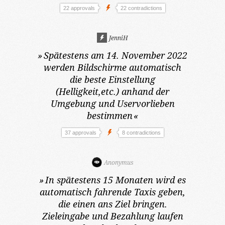
22 approvals
22 contradictions
JenniH
»
Spätestens am 14. November 2022
werden Bildschirme automatisch
die beste Einstellung
(Helligkeit,etc.) anhand der
Umgebung und Uservorlieben
bestimmen
«
37 approvals
8 contradictions
Anonymus
»
In spätestens 15 Monaten
wird es
automatisch fahrende Taxis geben,
die einen ans Ziel bringen.
Zieleingabe und Bezahlung laufen