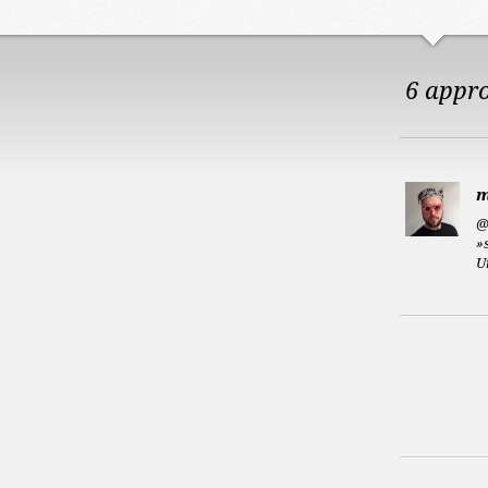
6 appr
m
@
»
U