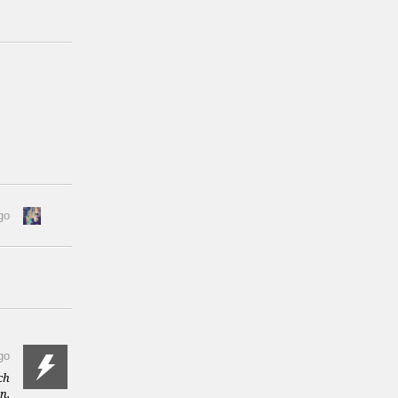
go
go
ch
n.