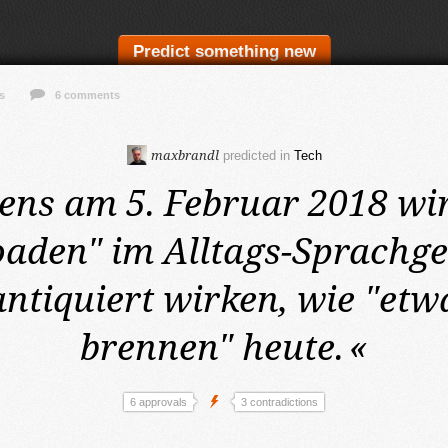
Predict something new
s
6 comments
maxbrandl
predicted in
Tech
ens am 5. Februar 2018
wi
aden" im Alltags-Sprachg
antiquiert wirken, wie "etw
brennen" heute.
«
6 approvals
3 contradictions