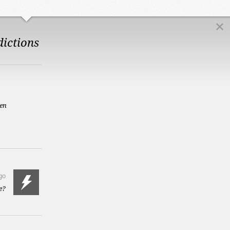
dictions
en
go
e?