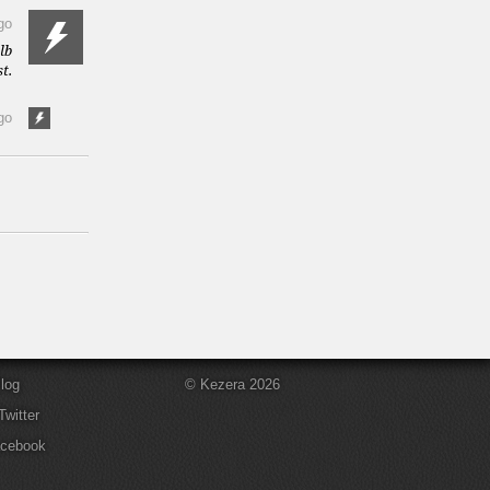
go
lb
t.
go
log
© Kezera 2026
Twitter
acebook