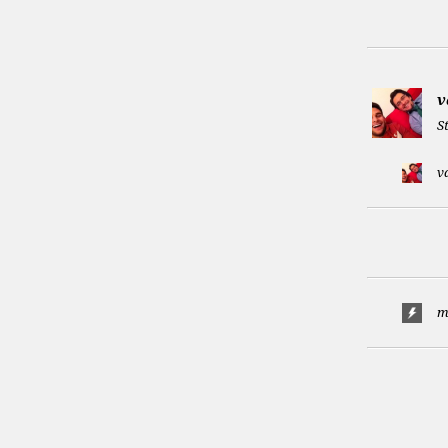
v
S
v
m