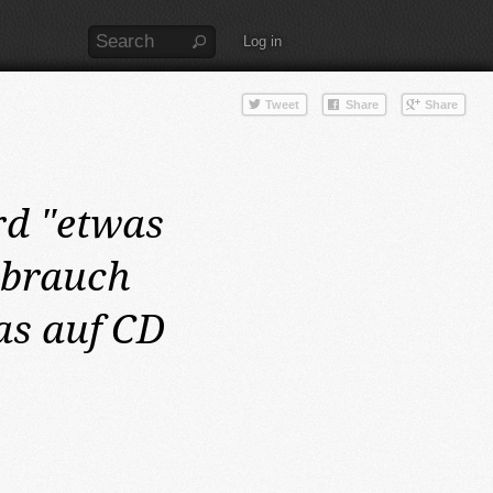
Log in
rd "etwas
ebrauch
as auf CD