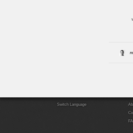
m
Switch Language
Ab
Co
F