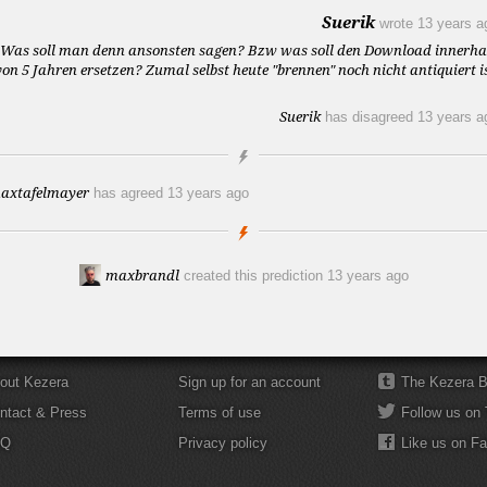
Suerik
wrote
13 years a
Was soll man denn ansonsten sagen? Bzw was soll den Download innerha
von 5 Jahren ersetzen? Zumal selbst heute "brennen" noch nicht antiquiert is
Suerik
has disagreed
13 years a
axtafelmayer
has agreed
13 years ago
maxbrandl
created this prediction
13 years ago
out Kezera
Sign up for an account
The Kezera B
ntact & Press
Terms of use
Follow us on 
AQ
Privacy policy
Like us on F