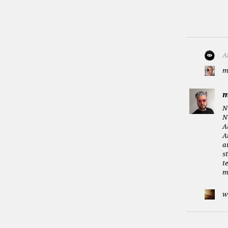
A
m
m
N
N
A
A
a
s
t
m
w