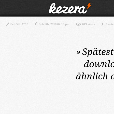
Feb 5th, 2013
Feb 5th, 2018 07:15 pm
643 views
9 vote
»
Spätest
downlo
ähnlich 