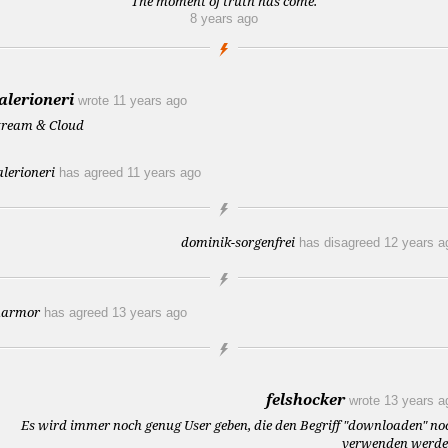
The moment of truth has come.
8 years ago
alerioneri
wrote
11 years ago
tream & Cloud
alerioneri
has agreed
11 years ago
dominik-sorgenfrei
has disagreed
12 years a
armor
has agreed
13 years ago
felshocker
wrote
13 years a
Es wird immer noch genug User geben, die den Begriff "downloaden" no
verwenden werde