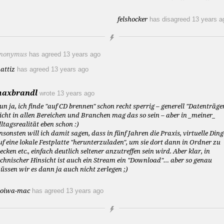
felshocker
has disagreed
13 years a
nonymus
has agreed
13 years ago
attiz
has agreed
13 years ago
axbrandl
wrote
13 years ago
un ja, ich finde "auf CD brennen" schon recht sperrig – generell "Datenträger
icht in allen Bereichen und Branchen mag das so sein – aber in _meiner_
lltagsrealität eben schon :)
nsonsten will ich damit sagen, dass in fünf Jahren die Praxis, virtuelle Ding
uf eine lokale Festplatte "herunterzuladen", um sie dort dann in Ordner zu
tecken etc., einfach deutlich seltener anzutreffen sein wird. Aber klar, in
echnischer Hinsicht ist auch ein Stream ein "Download"… aber so genau
üssen wir es dann ja auch nicht zerlegen ;)
oiwa-mac
has agreed
13 years ago