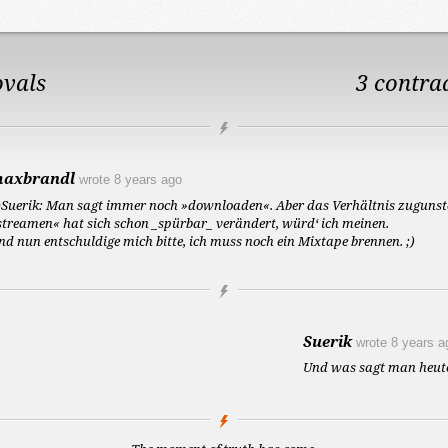
ovals
3 contra
axbrandl
wrote
8 years ago
Suerik: Man sagt immer noch »downloaden«. Aber das Verhältnis zugunst
streamen« hat sich schon _spürbar_ verändert, würd‘ ich meinen.
nd nun entschuldige mich bitte, ich muss noch ein Mixtape brennen. ;)
Suerik
wrote
8 years a
Und was sagt man heut