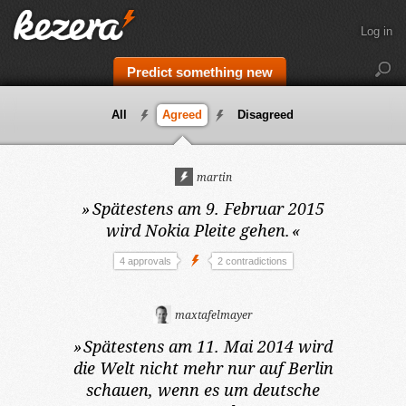
Log in
Predict something new
All
Agreed
Disagreed
martin
»
Spätestens am 9. Februar 2015
wird Nokia Pleite gehen.
«
4 approvals
2 contradictions
maxtafelmayer
»
Spätestens am 11. Mai 2014
wird
die Welt nicht mehr nur auf Berlin
schauen, wenn es um deutsche