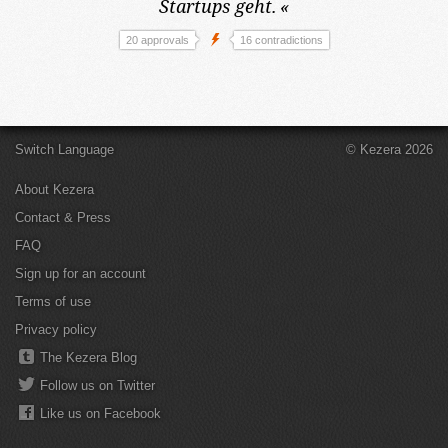
Startups geht.
«
20 approvals
16 contradictions
Switch Language
© Kezera 2026
About Kezera
Contact & Press
FAQ
Sign up for an account
Terms of use
Privacy policy
The Kezera Blog
Follow us on Twitter
Like us on Facebook