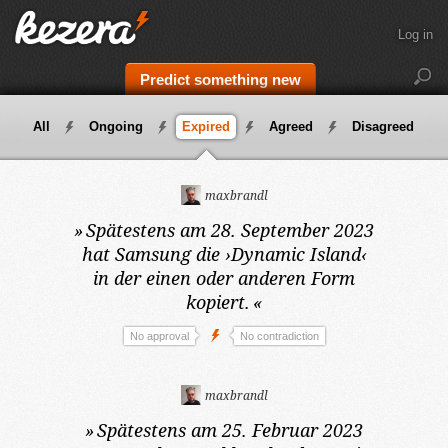
Log in
Predict something new
All
Ongoing
Expired
Agreed
Disagreed
maxbrandl
»
Spätestens am 28. September 2023
hat Samsung die ›Dynamic Island‹
in der einen oder anderen Form
kopiert.
«
No approval
No contradiction
maxbrandl
»
Spätestens am 25. Februar 2023