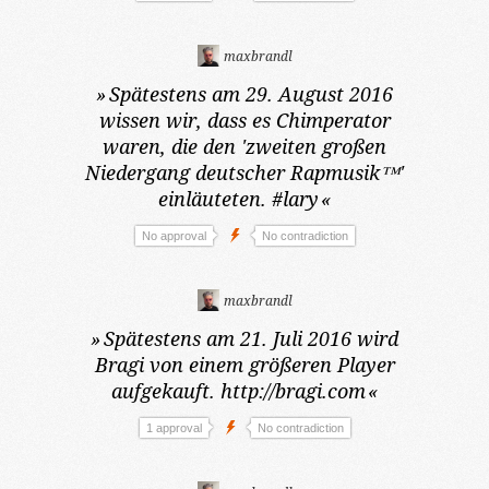
maxbrandl
»
Spätestens am 29. August 2016
wissen wir, dass es Chimperator
waren, die den 'zweiten großen
Niedergang deutscher Rapmusik™'
einläuteten. #lary
«
No approval
No contradiction
maxbrandl
»
Spätestens am 21. Juli 2016
wird
Bragi von einem größeren Player
aufgekauft. http://bragi.com
«
1 approval
No contradiction