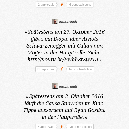
2 approvals
4 contradictions
maxbrandl
»
Spätestens am 27. Oktober 2016
gibt's ein Biopic über Arnold
Schwarzenegger mit Calum von
Moger in der Hauptrolle. Siehe:
http://youtu.be/Pwhh8tSwzDI
«
No approval
No contradiction
maxbrandl
»
Spätestens am 3. Oktober 2016
läuft die Causa Snowden im Kino.
Tippe ausserdem auf Ryan Gosling
in der Hauptrolle.
«
5 approvals
No contradiction