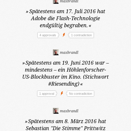
maxbrandl
»
Spätestens am 17. Juli 2016
hat
Adobe die Flash-Technologie
endgültig begraben.
«
4 approvals
1 contradiction
maxbrandl
»
Spätestens am 19. Juni 2016
war –
mindestens – ein Höhlenforscher-
US-Blockbuster im Kino. (Stichwort
#Riesending)
«
1 approval
No contradiction
maxbrandl
»
Spätestens am 8. März 2016
hat
Sebastian "Die Stimme" Prittwitz