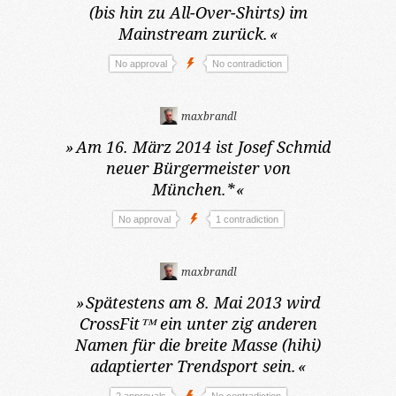
(bis hin zu All-Over-Shirts) im
Mainstream zurück.
«
No approval
No contradiction
maxbrandl
»
Am 16. März 2014
ist Josef Schmid
neuer Bürgermeister von
München.*
«
No approval
1 contradiction
maxbrandl
»
Spätestens am 8. Mai 2013
wird
CrossFit™ ein unter zig anderen
Namen für die breite Masse (hihi)
adaptierter Trendsport sein.
«