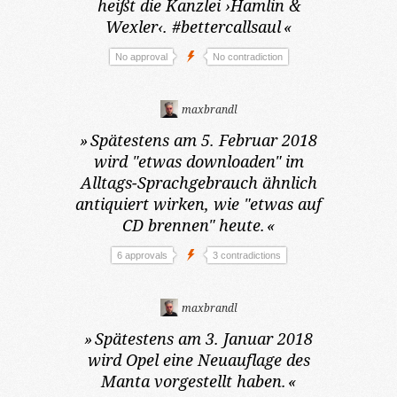
heißt die Kanzlei ›Hamlin &
Wexler‹. #bettercallsaul
«
No approval
No contradiction
maxbrandl
»
Spätestens am 5. Februar 2018
wird "etwas downloaden" im
Alltags-Sprachgebrauch ähnlich
antiquiert wirken, wie "etwas auf
CD brennen" heute.
«
6 approvals
3 contradictions
maxbrandl
»
Spätestens am 3. Januar 2018
wird Opel eine Neuauflage des
Manta vorgestellt haben.
«