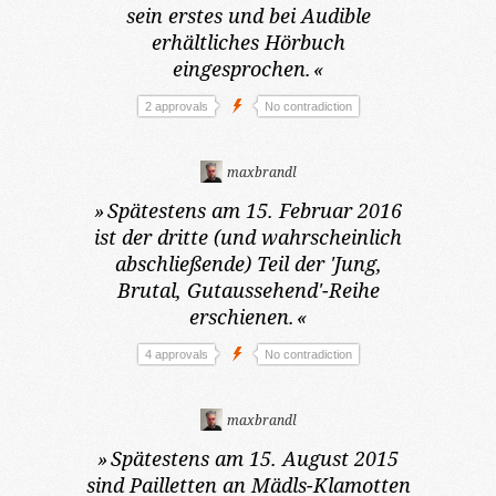
sein erstes und bei Audible
erhältliches Hörbuch
eingesprochen.
«
2 approvals
No contradiction
maxbrandl
»
Spätestens am 15. Februar 2016
ist der dritte (und wahrscheinlich
abschließende) Teil der 'Jung,
Brutal, Gutaussehend'-Reihe
erschienen.
«
4 approvals
No contradiction
maxbrandl
»
Spätestens am 15. August 2015
sind Pailletten an Mädls-Klamotten