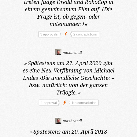
treten Judge Dredd und RoboCop in
einem gemeinsamen Film auf. (Die
Frage ist, ob gegen- oder
miteinander.)
«
3 approvals
2 contradictions
maxbrandl
»
Spätestens am 27. April 2020
gibt
es eine Neu-Verfilmung von Michael
Endes ›Die unendliche Geschichte‹ –
bzw. natürlich: von der ganzen
Trilogie.
«
1 approval
No contradiction
maxbrandl
»
Spätestens am 20. April 2018