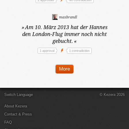
2 approvals
No contradiction
maxbrandl
»
Am 10. März 2013
hat der Hannes
den London-Flug immer noch nicht
gebucht.
«
1 approval
1 contradiction
More
Switch Language
© Kezera 2026
About Kezera
Contact & Press
FAQ