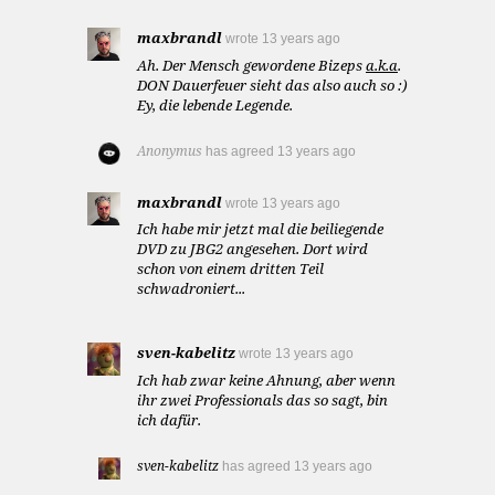
maxbrandl
wrote
13 years ago
Ah. Der Mensch gewordene Bizeps
a.k.a
.
DON Dauerfeuer sieht das also auch so :)
Ey, die lebende Legende.
Anonymus
has agreed
13 years ago
maxbrandl
wrote
13 years ago
Ich habe mir jetzt mal die beiliegende
DVD zu JBG2 angesehen. Dort wird
schon von einem dritten Teil
schwadroniert...
sven-kabelitz
wrote
13 years ago
Ich hab zwar keine Ahnung, aber wenn
ihr zwei Professionals das so sagt, bin
ich dafür.
sven-kabelitz
has agreed
13 years ago