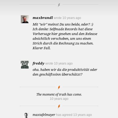
maxbrandl
wrote
10 years ago
Mit "wir" meinst Du uns beide, oder? :)
Ich denke: Selfmade Records hat diese
Vorhersage hier gesehen und den Release
absichtlich verschoben, um uns einen
Strich durch die Rechnung zu machen.
Klarer Fall.
freddy
wrote
10 years ago
oha. haben wir da die produktivität oder
den geschäftssinn überschätzt?
The moment of truth has come.
10 years ago
maxtafelmayer
has agreed
13 years ago