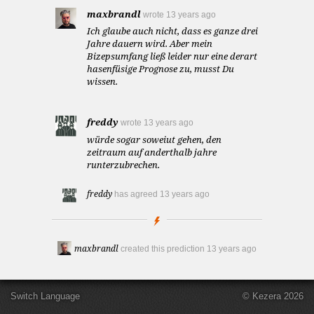
maxbrandl
wrote
13 years ago
Ich glaube auch nicht, dass es ganze drei
Jahre dauern wird. Aber mein
Bizepsumfang ließ leider nur eine derart
hasenfüsige Prognose zu, musst Du
wissen.
freddy
wrote
13 years ago
würde sogar soweiut gehen, den
zeitraum auf anderthalb jahre
runterzubrechen.
freddy
has agreed
13 years ago
maxbrandl
created this prediction
13 years ago
Switch Language
© Kezera 2026