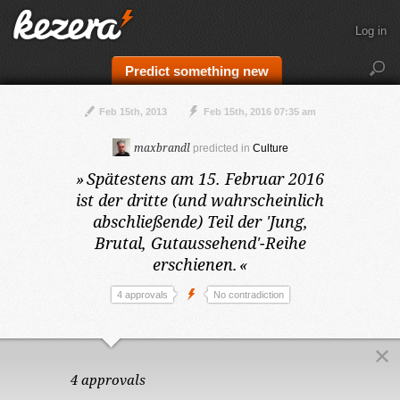
Log in
Predict something new
Feb 15th, 2013
Feb 15th, 2016 07:35 am
maxbrandl
predicted in
Culture
»
Spätestens am 15. Februar 2016
ist der dritte (und wahrscheinlich
abschließende) Teil der 'Jung,
Brutal, Gutaussehend'-Reihe
erschienen.
«
4 approvals
No contradiction
4 approvals