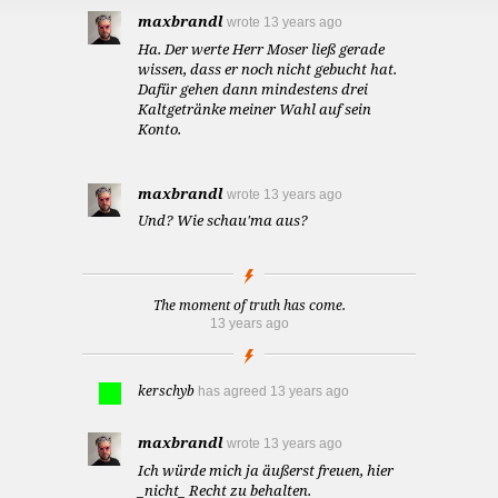
maxbrandl
wrote
13 years ago
Ha. Der werte Herr Moser ließ gerade
wissen, dass er noch nicht gebucht hat.
Dafür gehen dann mindestens drei
Kaltgetränke meiner Wahl auf sein
Konto.
maxbrandl
wrote
13 years ago
Und? Wie schau'ma aus?
The moment of truth has come.
13 years ago
kerschyb
has agreed
13 years ago
maxbrandl
wrote
13 years ago
Ich würde mich ja äußerst freuen, hier
_nicht_ Recht zu behalten.