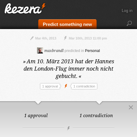
Log in
Predict something new
Mar 4th, 2013
Mar 10th, 2013 11:00 pm
maxbrandl
predicted in
Personal
»
Am 10. März 2013
hat der Hannes
den London-Flug immer noch nicht
gebucht.
«
1 approval
1 contradiction
1 approval
1 contradiction