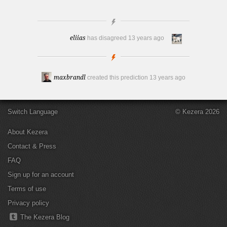
eliias
has disagreed
13 years ago
maxbrandl
created this prediction
13 years ago
Switch Language
© Kezera 2026
About Kezera
Contact & Press
FAQ
Sign up for an account
Terms of use
Privacy policy
The Kezera Blog