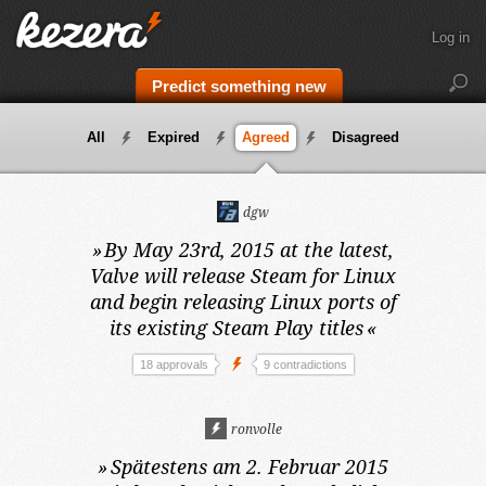
Log in
Predict something new
All
Expired
Agreed
Disagreed
dgw
»
By May 23rd, 2015 at the latest,
Valve will release Steam for Linux
and begin releasing Linux ports of
its existing Steam Play titles
«
18 approvals
9 contradictions
ronvolle
»
Spätestens am 2. Februar 2015