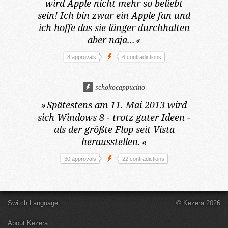
wird Apple nicht mehr so beliebt
sein! Ich bin zwar ein Apple fan und
ich hoffe das sie länger durchhalten
aber naja...
«
8 approvals
6 contradictions
schokocappucino
»
Spätestens am 11. Mai 2013
wird
sich Windows 8 - trotz guter Ideen -
als der größte Flop seit Vista
herausstellen.
«
30 approvals
22 contradictions
Switch Language
© Kezera 2026
About Kezera