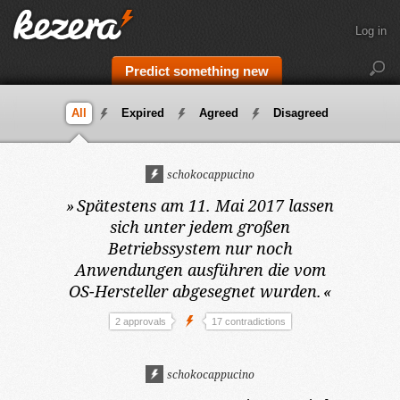
Log in
Predict something new
All
Expired
Agreed
Disagreed
schokocappucino
»
Spätestens am 11. Mai 2017
lassen
sich unter jedem großen
Betriebssystem nur noch
Anwendungen ausführen die vom
OS-Hersteller abgesegnet wurden.
«
2 approvals
17 contradictions
schokocappucino