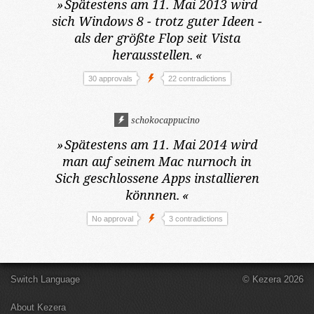
»
Spätestens am 11. Mai 2013
wird
sich Windows 8 - trotz guter Ideen -
als der größte Flop seit Vista
herausstellen.
«
30 approvals
22 contradictions
schokocappucino
»
Spätestens am 11. Mai 2014
wird
man auf seinem Mac nurnoch in
Sich geschlossene Apps installieren
könnnen.
«
No approval
3 contradictions
Switch Language
© Kezera 2026
About Kezera