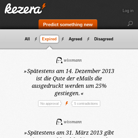
Log in
Predict something new
All
Expired
Agreed
Disagreed
wissmann
»
Spätestens am 14. Dezember 2013
ist die Qute der eMails die
ausgedruckt werden um 25%
gestiegen.
«
No approval
5 contradictions
wissmann
»
Spätestens am 31. März 2013
gibt