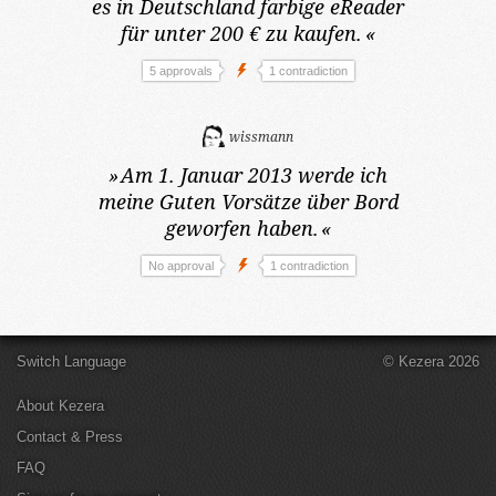
es in Deutschland farbige eReader
für unter 200 € zu kaufen.
«
5 approvals
1 contradiction
wissmann
»
Am 1. Januar 2013
werde ich
meine Guten Vorsätze über Bord
geworfen haben.
«
No approval
1 contradiction
Switch Language
© Kezera 2026
About Kezera
Contact & Press
FAQ