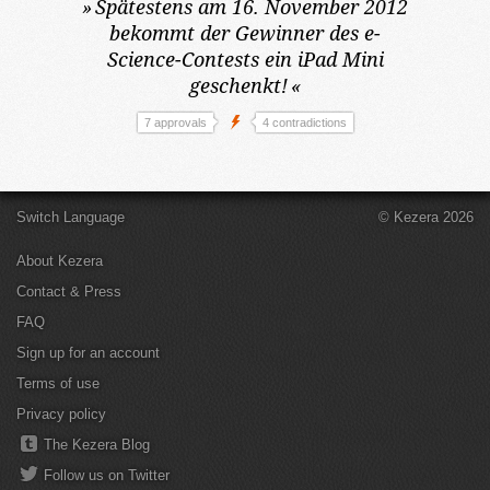
»
Spätestens am 16. November 2012
bekommt der Gewinner des e-
Science-Contests ein iPad Mini
geschenkt!
«
7 approvals
4 contradictions
Switch Language
© Kezera 2026
About Kezera
Contact & Press
FAQ
Sign up for an account
Terms of use
Privacy policy
The Kezera Blog
Follow us on Twitter