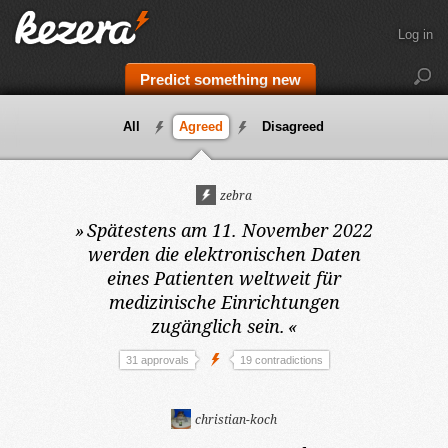
Log in
Predict something new
All
Agreed
Disagreed
zebra
»
Spätestens am 11. November 2022
werden die elektronischen Daten
eines Patienten weltweit für
medizinische Einrichtungen
zugänglich sein.
«
31 approvals
19 contradictions
christian-koch