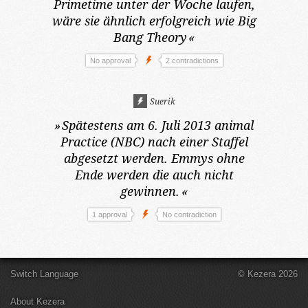
Primetime unter der Woche laufen,
wäre sie ähnlich erfolgreich wie Big
Bang Theory
«
No approval
2 contradictions
Suerik
»
Spätestens am 6. Juli 2013
animal
Practice (NBC) nach einer Staffel
abgesetzt werden. Emmys ohne
Ende werden die auch nicht
gewinnen.
«
1 approval
No contradiction
Switch Language
© Kezera 2026
About Kezera