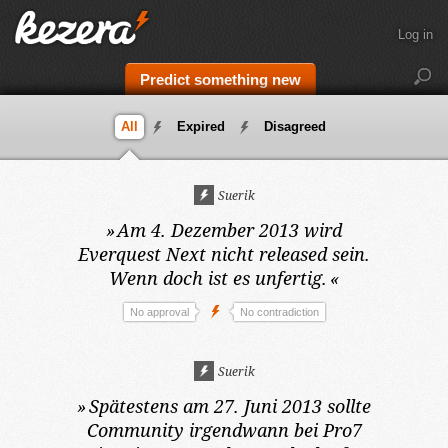
Log in
Predict something new
All
Expired
Disagreed
Suerik
»
Am 4. Dezember 2013
wird
Everquest Next nicht released sein.
Wenn doch ist es unfertig.
«
No approval
No contradiction
Suerik
»
Spätestens am 27. Juni 2013
sollte
Community irgendwann bei Pro7