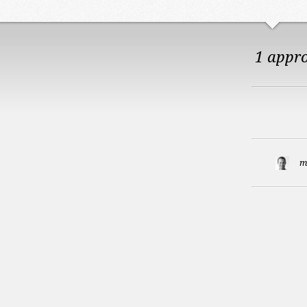
1 appr
m