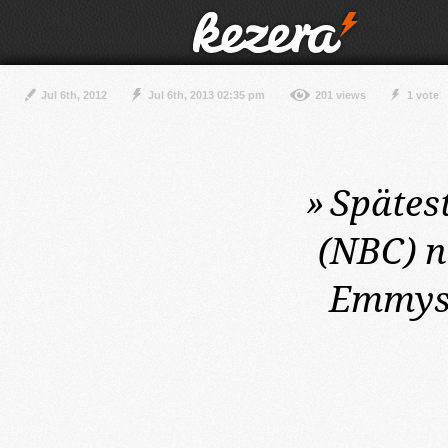
Jul 6th, 2012
Jul 6th, 2013 02:35 pm
201 views
1 vote
»
Spätest
(NBC) n
Emmys 