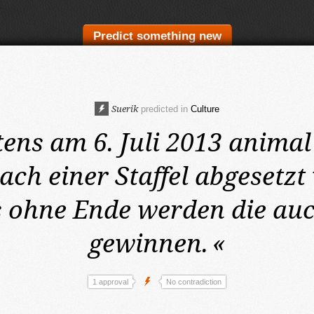
Predict something new
Suerik
predicted in
Culture
ens am 6. Juli 2013
animal
ach einer Staffel abgesetzt
ohne Ende werden die auc
gewinnen.
«
1 approval
No contradiction