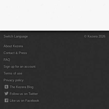
Switch Language
© Kezera 2026
About Kezera
Contact & Press
FAQ
Sign up for an account
Terms of use
Privacy policy
The Kezera Blog
Follow us on Twitter
Like us on Facebook