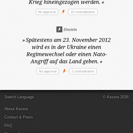
Krieg hineingezogen werden.
«
No approval
10 contradictions
Einstein
»
Spätestens am 23. November 2012
wird es in der Ukraine einen
Regimewechsel oder einen Nato-
Angriff auf das Land geben.
«
No approval
2 contradictions
Switch Language
© Kezera 2026
About Kezera
Contact & Press
FAQ