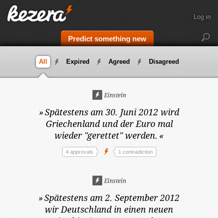
Log in
Predict something new
All
Expired
Agreed
Disagreed
Einstein
»
Spätestens am 30. Juni 2012
wird
Griechenland und der Euro mal
wieder "gerettet" werden.
«
4 approvals
1 contradiction
Einstein
»
Spätestens am 2. September 2012
wir Deutschland in einen neuen