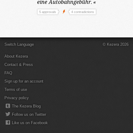
eine Autobahngebühr.
«
5 approvals
4 contradictions
Switch Language
© Kezera 2026
About Kezera
Contact & Press
FAQ
Sign up for an account
Terms of use
Privacy policy
The Kezera Blog
Follow us on Twitter
Like us on Facebook