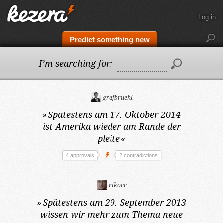
Log in
Predict something new
I’m searching for:
grafbruehl
»
Spätestens am 17. Oktober 2014
ist Amerika wieder am Rande der
pleite
«
4 approvals
2 contradictions
nikocc
»
Spätestens am 29. September 2013
wissen wir mehr zum Thema neue