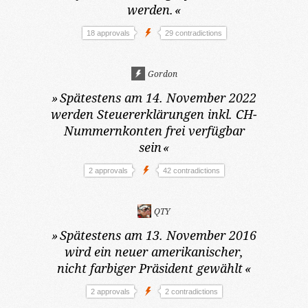
werden.
«
18 approvals
29 contradictions
Gordon
»
Spätestens am 14. November 2022
werden Steuererklärungen inkl. CH-
Nummernkonten frei verfügbar
sein
«
2 approvals
42 contradictions
QTY
»
Spätestens am 13. November 2016
wird ein neuer amerikanischer,
nicht farbiger Präsident gewählt
«
2 approvals
2 contradictions