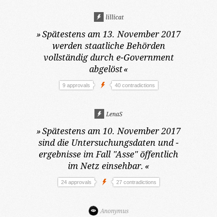
lillicat
»
Spätestens am 13. November 2017
werden staatliche Behörden
vollständig durch e-Government
abgelöst
«
9 approvals
40 contradictions
LenaS
»
Spätestens am 10. November 2017
sind die Untersuchungsdaten und -
ergebnisse im Fall "Asse" öffentlich
im Netz einsehbar.
«
24 approvals
27 contradictions
Anonymus