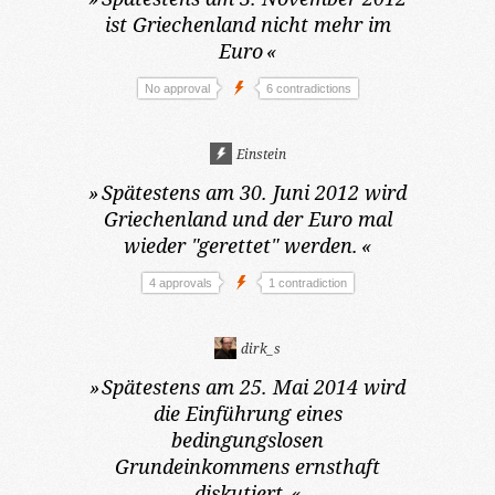
ist Griechenland nicht mehr im
Euro
«
No approval
6 contradictions
Einstein
»
Spätestens am 30. Juni 2012
wird
Griechenland und der Euro mal
wieder "gerettet" werden.
«
4 approvals
1 contradiction
dirk_s
»
Spätestens am 25. Mai 2014
wird
die Einführung eines
bedingungslosen
Grundeinkommens ernsthaft
diskutiert.
«