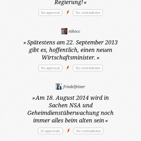
Regierung!
«
No approval
No contradiction
nikocc
»
Spätestens am 22. September 2013
gibt es, hoffentlich, einen neuen
Wirtschaftsminister.
«
No approval
No contradiction
friedelfeiner
»
Am 18. August 2014
wird in
Sachen NSA und
Geheimdienstüberwachung noch
immer alles beim alten sein
«
10 approvals
No contradiction