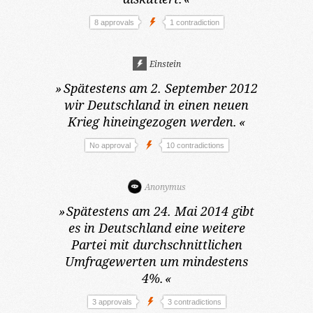
8 approvals
1 contradiction
Einstein
»
Spätestens am 2. September 2012
wir Deutschland in einen neuen
Krieg hineingezogen werden.
«
No approval
10 contradictions
Anonymus
»
Spätestens am 24. Mai 2014
gibt
es in Deutschland eine weitere
Partei mit durchschnittlichen
Umfragewerten um mindestens
4%.
«
3 approvals
3 contradictions