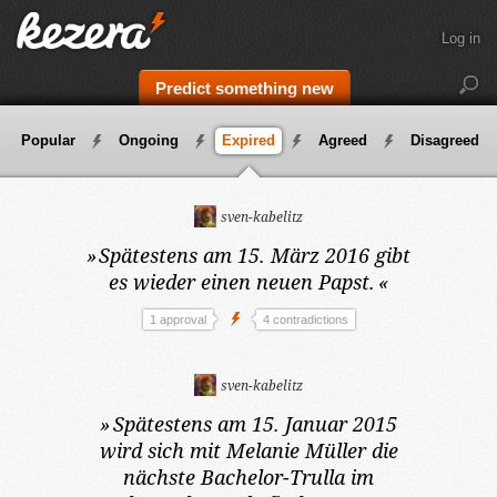
Log in
Predict something new
Popular
Ongoing
Expired
Agreed
Disagreed
sven-kabelitz
»
Spätestens am 15. März 2016
gibt
es wieder einen neuen Papst.
«
1 approval
4 contradictions
sven-kabelitz
»
Spätestens am 15. Januar 2015
wird sich mit Melanie Müller die
nächste Bachelor-Trulla im