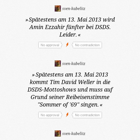
sven-kabelitz
»
Spätestens am 13. Mai 2013
wird
Amin Ezzahir fünfter bei DSDS.
Leider.
«
No approval
No contradiction
sven-kabelitz
»
Spätestens am 13. Mai 2013
kommt Tim David Weller in die
DSDS-Mottoshows und muss auf
Grund seiner Reibeisenstimme
"Sommer of '69" singen.
«
No approval
No contradiction
sven-kabelitz