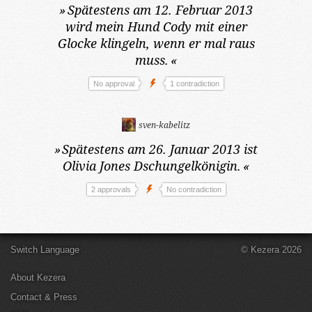
»
Spätestens am 12. Februar 2013
wird mein Hund Cody mit einer
Glocke klingeln, wenn er mal raus
muss.
«
No approval
1 contradiction
sven-kabelitz
»
Spätestens am 26. Januar 2013
ist
Olivia Jones Dschungelkönigin.
«
2 approvals
No contradiction
Switch Language
© Kezera 2026
About Kezera
Contact & Press