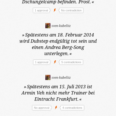
Dschungelcamp befinden. Prost.
«
1 approval
No contradiction
sven-kabelitz
»
Spätestens am 18. Februar 2014
wird Dubstep endgültig tot sein und
einen Andrea Berg-Song
unterlegen.
«
1 approval
5 contradictions
sven-kabelitz
»
Spätestens am 15. Juli 2013
ist
Armin Veh nicht mehr Trainer bei
Eintracht Frankfurt.
«
No approval
4 contradictions