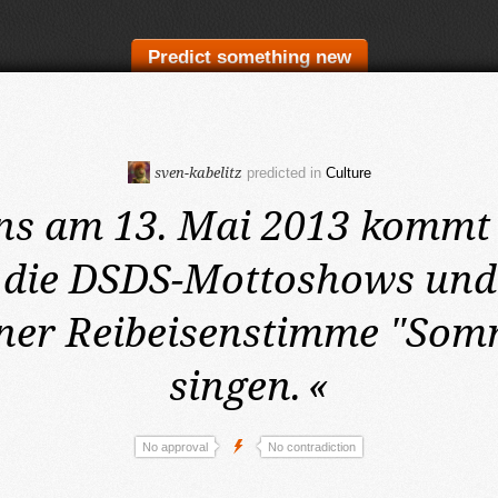
Predict something new
sven-kabelitz
predicted in
Culture
ns am 13. Mai 2013
kommt 
n die DSDS-Mottoshows und
ner Reibeisenstimme "Somm
singen.
«
No approval
No contradiction