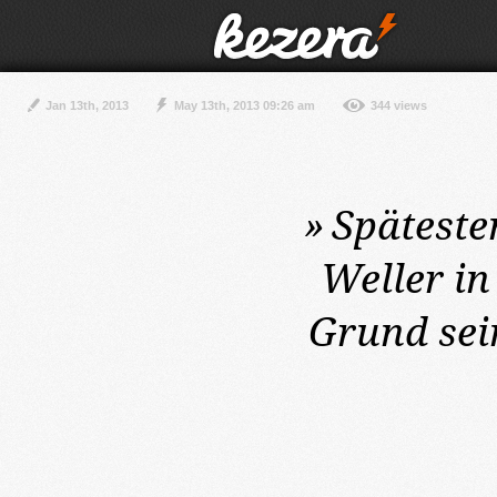
Jan 13th, 2013
May 13th, 2013 09:26 am
344 views
»
Späteste
Weller i
Grund sei