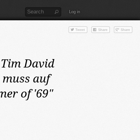
Log in
Tim David
 muss auf
er of '69"