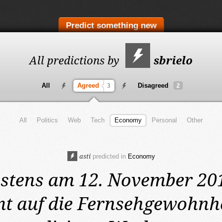
Predict something new
All predictions by
sbrielo
All
Agreed
Disagreed
3
2
All
Politics
Web
Tech
Economy
Personal
Other
asti
predicted in
Economy
stens am 12. November 20
t auf die Fernsehgewohnhe