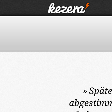
»
Späte
abgestimm