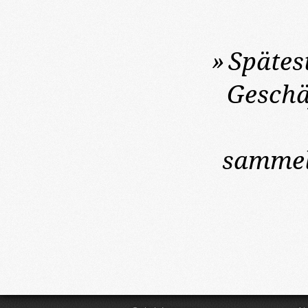
»
Spätes
Geschä
sammel