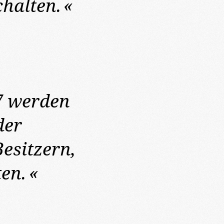
halten.
«
7
werden
der
esitzern,
en.
«