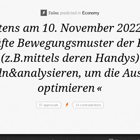
Talea
predicted in
Economy
tens am 10. November 202
fte Bewegungsmuster der
(z.B.mittels deren Handys)
n&analysieren, um die Aus
optimieren
«
37 approvals
14 contradictions