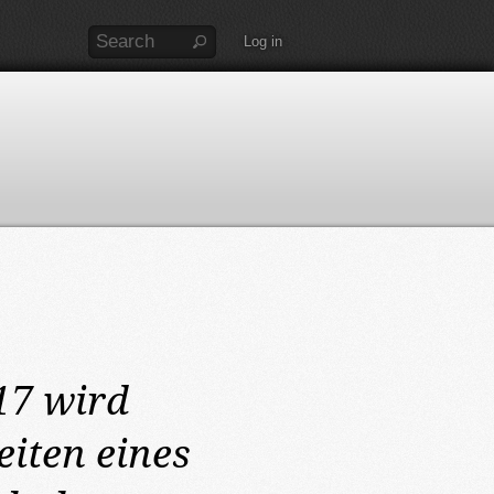
Log in
17
wird
iten eines