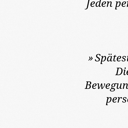
Jeden pe
»
Spätes
Di
Bewegung
pers