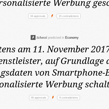
rsonalisierte Werbung gesc
34 approvals
15 contradictions
Schessi
predicted in
Economy
tens am 11. November 201
enstleister, auf Grundlage 
sdaten von Smartphone-B
onalisierte Werbung schalt
46 approvals
8 contradictions