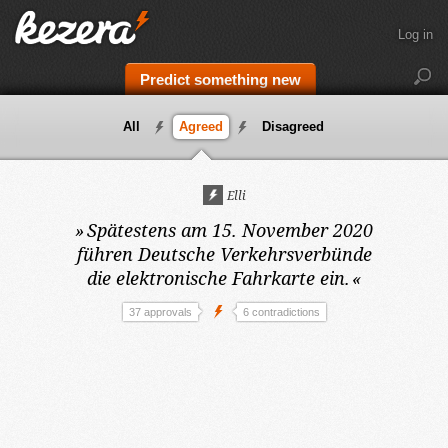
Log in
Predict something new
All
Agreed
Disagreed
Elli
»
Spätestens am 15. November 2020
führen Deutsche Verkehrsverbünde
die elektronische Fahrkarte ein.
«
37 approvals
6 contradictions