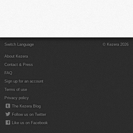
Switch Language
© Kezera 2026
About Kezera
Contact & Press
FAQ
Sign up for an account
Terms of use
Privacy policy
The Kezera Blog
Follow us on Twitter
Like us on Facebook