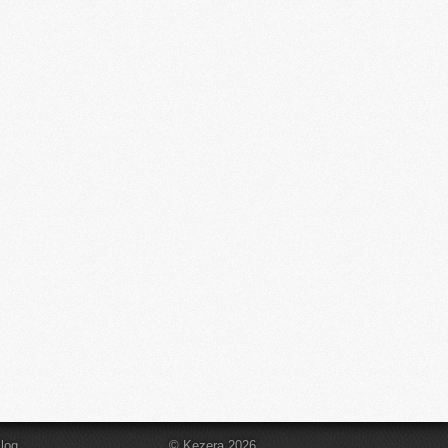
log
© Kezera 2026