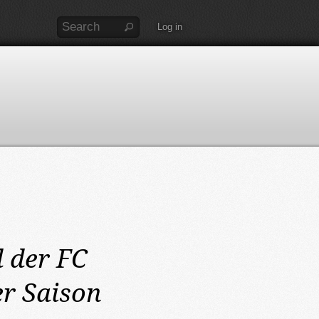
Log in
 der FC
er Saison