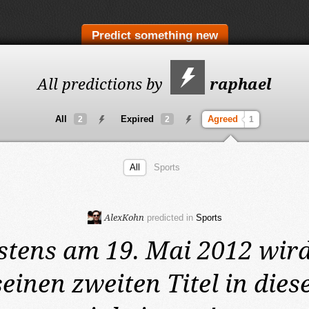
Predict something new
All predictions by
raphael
All
Expired
Agreed
2
2
1
All
Sports
AlexKohn
predicted in
Sports
stens am 19. Mai 2012
wird
einen zweiten Titel in dies