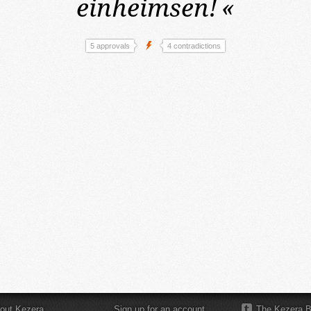
einheimsen!
«
5 approvals
4 contradictions
out Kezera
Sign up for an account
The Kezera B