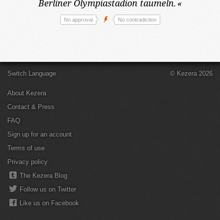
Berliner Olympiastadion taumeln.
«
No approval
No contradiction
Switch Language
© Kezera 2026
About Kezera
Contact & Press
FAQ
Sign up for an account
Terms of use
Privacy policy
The Kezera Blog
Follow us on Twitter
Like us on Facebook