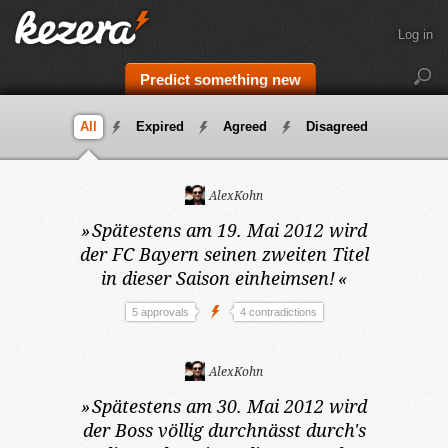
Log in
Predict something new
All
Expired
Agreed
Disagreed
AlexKohn
»
Spätestens am 19. Mai 2012
wird
der FC Bayern seinen zweiten Titel
in dieser Saison einheimsen!
«
5 approvals
4 contradictions
AlexKohn
»
Spätestens am 30. Mai 2012
wird
der Boss völlig durchnässt durch's