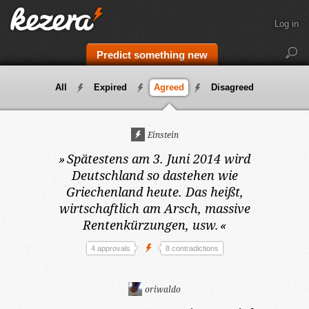
Log in
Predict something new
All
Expired
Agreed
Disagreed
Einstein
»
Spätestens am 3. Juni 2014
wird
Deutschland so dastehen wie
Griechenland heute. Das heißt,
wirtschaftlich am Arsch, massive
Rentenkürzungen, usw.
«
4 approvals
8 contradictions
oriwaldo