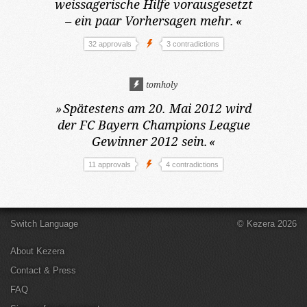
weissagerische Hilfe vorausgesetzt
– ein paar Vorhersagen mehr.
«
32 approvals
3 contradictions
tomholy
»
Spätestens am 20. Mai 2012
wird
der FC Bayern Champions League
Gewinner 2012 sein.
«
11 approvals
4 contradictions
Switch Language
© Kezera 2026
About Kezera
Contact & Press
FAQ