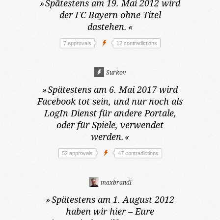
»
Spätestens am 19. Mai 2012
wird
der FC Bayern ohne Titel
dastehen.
«
7 approvals
12 contradictions
Surkov
»
Spätestens am 6. Mai 2017
wird
Facebook tot sein, und nur noch als
LogIn Dienst für andere Portale,
oder für Spiele, verwendet
werden.
«
52 approvals
47 contradictions
maxbrandl
»
Spätestens am 1. August 2012
haben wir hier – Eure