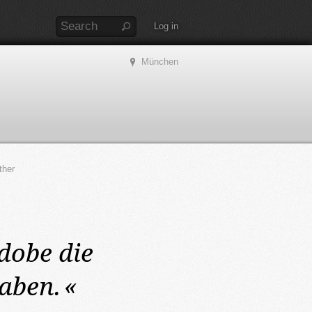
Log in
München
ther
dobe die
aben.
«