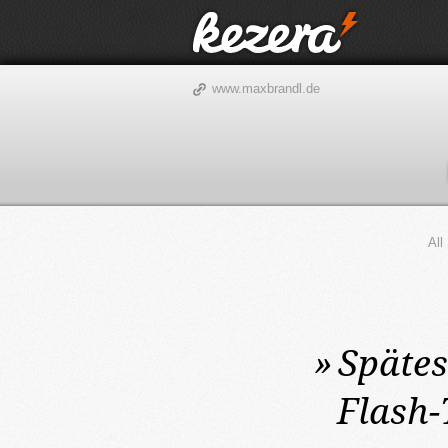
www.maxbrandl.de
All
»
Spätes
Flash-