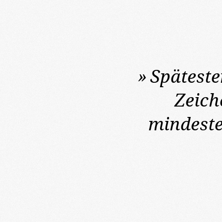
»
Spätest
Zeich
mindeste