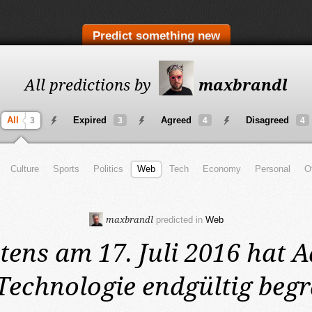
Predict something new
All predictions by
maxbrandl
All
Expired
Agreed
Disagreed
3
3
4
4
Culture
Sports
Politics
Web
Tech
Economy
Personal
O
maxbrandl
predicted in
Web
tens am 17. Juli 2016
hat A
Technologie endgültig begr