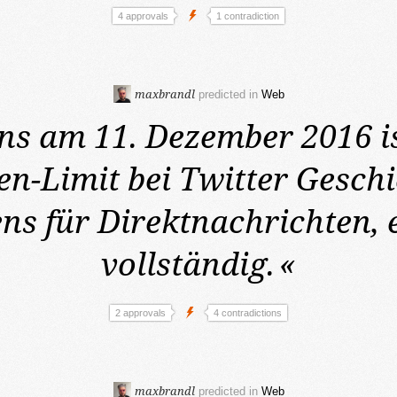
4 approvals
1 contradiction
maxbrandl
predicted in
Web
ens am 11. Dezember 2016
i
en-Limit bei Twitter Geschi
ns für Direktnachrichten, 
vollständig.
«
2 approvals
4 contradictions
maxbrandl
predicted in
Web