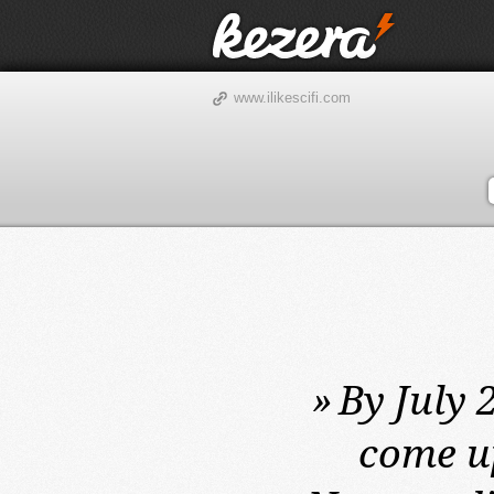
www.ilikescifi.com
»
By July 
come up