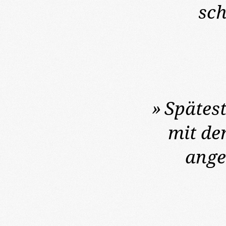
sc
»
Spätes
mit d
ange