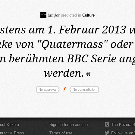
iamjot
predicted in
Culture
stens am 1. Februar 2013
w
ke von "Quatermass" oder 
m berühmten BBC Serie an
werden.
«
No approval
No contradiction
out Kezera
Sign up for an account
The Kezera B
ntact & Press
Terms of use
Follow us on 