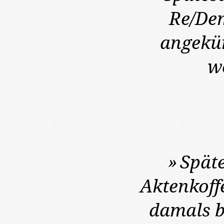
Re/De
angekün
w
»
Spät
Aktenkoffe
damals b