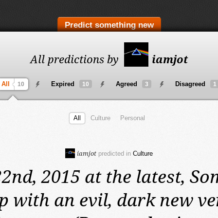
Predict something new
All predictions by
iamjot
All
Expired
Agreed
Disagreed
10
10
3
1
All
Culture
Personal
iamjot
predicted in
Culture
22nd, 2015 at the latest,
Som
 with an evil, dark new ve