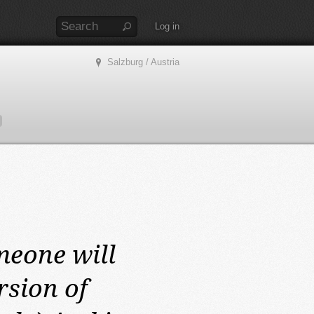
Log in
Salzburg / Austria
eone will
rsion of