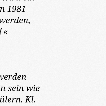
n 1981
 werden,
!
«
werden
in sein wie
lern. Kl.