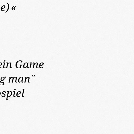
e)
«
ein Game
g man"
spiel