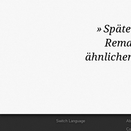
»
Späte
Rema
ähnliche
Switch Language
Ab
Co