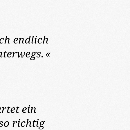
 ich endlich
nterwegs.
«
artet ein
o richtig