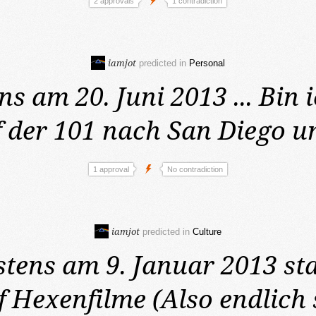
2 approvals
1 contradiction
iamjot
predicted in
Personal
ns am 20. Juni 2013
... Bin
f der 101 nach San Diego u
1 approval
No contradiction
iamjot
predicted in
Culture
stens am 9. Januar 2013
st
 Hexenfilme (Also endlich s