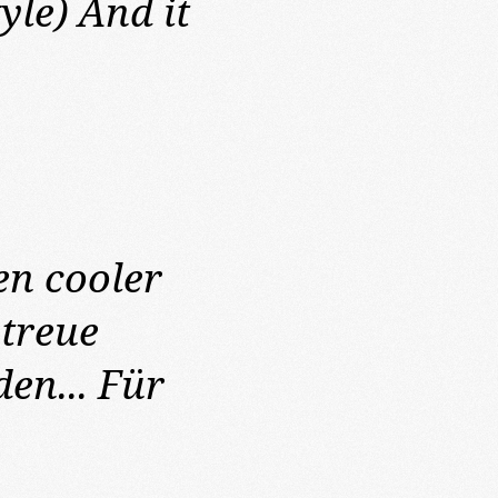
le) And it
n cooler
etreue
en... Für