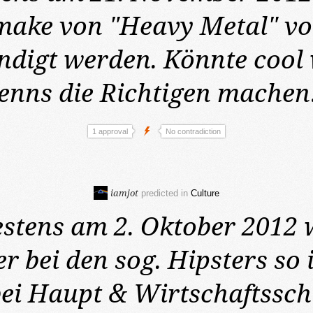
make von "Heavy Metal" vo
digt werden. Könnte cool
enns die Richtigen machen
1 approval
No contradiction
iamjot
predicted in
Culture
estens am 2. Oktober 2012
r bei den sog. Hipsters so 
ei Haupt & Wirtschaftsschü