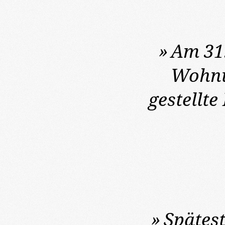
»
Am 31
Wohnun
gestellt
»
Spätes