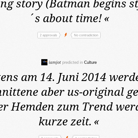
ng story (Batman begins sty
´s about time!
«
2 approvals
No contradiction
iamjot
predicted in
Culture
ens am 14. Juni 2014
werde
nittene aber us-original g
er Hemden zum Trend werd
kurze zeit.
«