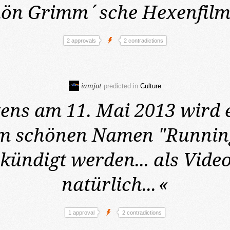
hön Grimm´sche Hexenfilm
2 approvals
2 contradictions
iamjot
predicted in
Culture
tens am 11. Mai 2013
wird 
em schönen Namen "Runnin
kündigt werden... als Video
natürlich...
«
1 approval
2 contradictions