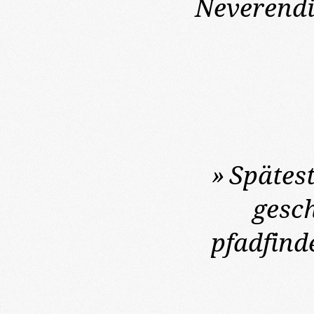
Neverendi
»
Spätest
gesch
pfadfind