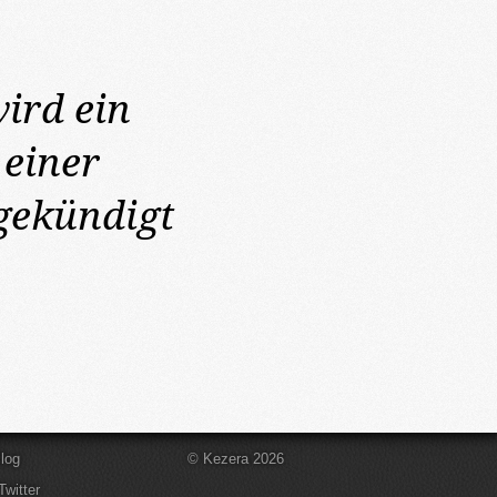
ird ein
einer
gekündigt
log
© Kezera 2026
Twitter