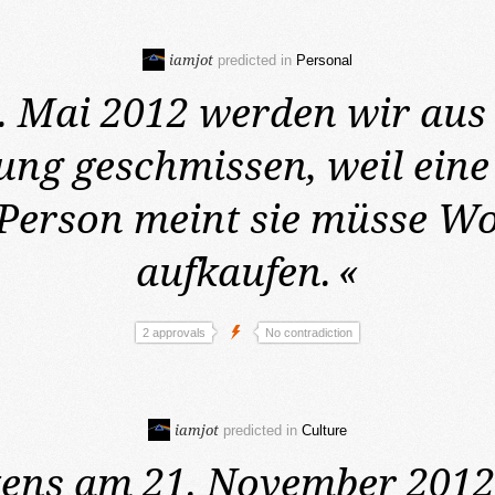
iamjot
predicted in
Personal
. Mai 2012
werden wir aus
g geschmissen, weil eine
e Person meint sie müsse 
aufkaufen.
«
2 approvals
No contradiction
iamjot
predicted in
Culture
tens am 21. November 2012