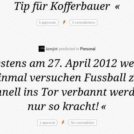
Tip für Kofferbauer
«
5 approvals
3 contradictions
iamjot
predicted in
Personal
stens am 27. April 2012
we
inmal versuchen Fussball z
hnell ins Tor verbannt werd
nur so kracht!
«
1 approval
No contradiction