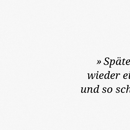
»
Späte
wieder e
und so sc