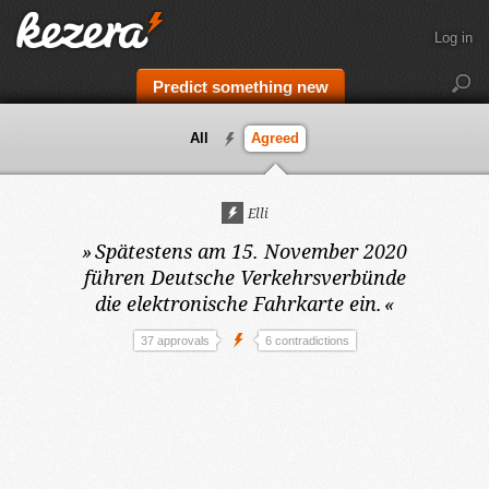
Log in
Predict something new
All
Agreed
Elli
»
Spätestens am 15. November 2020
führen Deutsche Verkehrsverbünde
die elektronische Fahrkarte ein.
«
37 approvals
6 contradictions