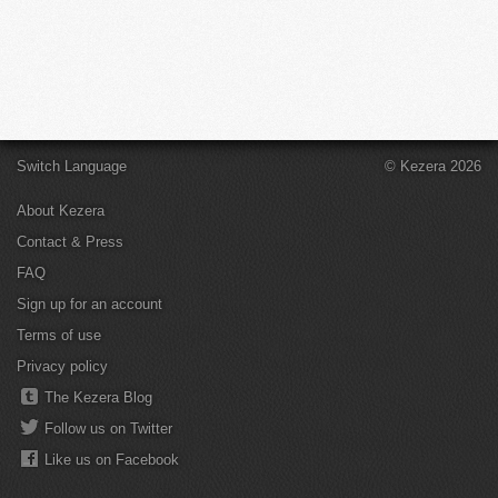
Switch Language
© Kezera 2026
About Kezera
Contact & Press
FAQ
Sign up for an account
Terms of use
Privacy policy
The Kezera Blog
Follow us on Twitter
Like us on Facebook