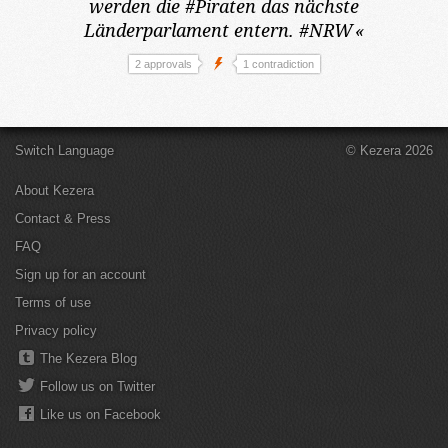
werden die #Piraten das nächste
Länderparlament entern. #NRW
«
2 approvals
1 contradiction
Switch Language
© Kezera 2026
About Kezera
Contact & Press
FAQ
Sign up for an account
Terms of use
Privacy policy
The Kezera Blog
Follow us on Twitter
Like us on Facebook