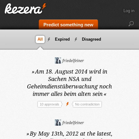
Log in
Predict something new
All
Expired
Disagreed
friedelfeiner
»
Am 18. August 2014
wird in
Sachen NSA und
Geheimdienstüberwachung noch
immer alles beim alten sein
«
10 approvals
No contradiction
friedelfeiner
»
By May 13th, 2012 at the latest,