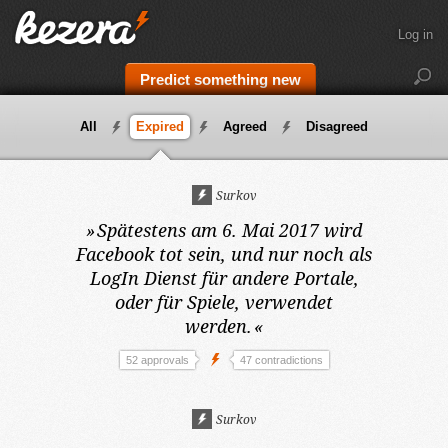
Log in
Predict something new
All
Expired
Agreed
Disagreed
Surkov
»
Spätestens am 6. Mai 2017
wird
Facebook tot sein, und nur noch als
LogIn Dienst für andere Portale,
oder für Spiele, verwendet
werden.
«
52 approvals
47 contradictions
Surkov