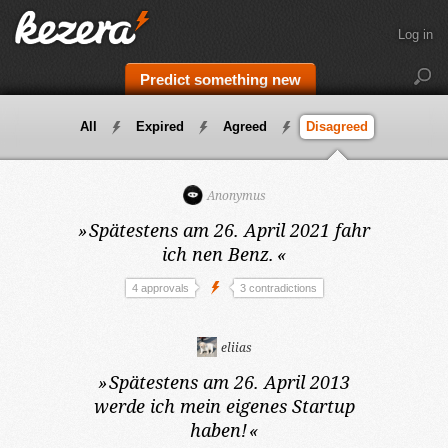
Log in
Predict something new
All
Expired
Agreed
Disagreed
Anonymus
»
Spätestens am 26. April 2021
fahr
ich nen Benz.
«
4 approvals
3 contradictions
eliias
»
Spätestens am 26. April 2013
werde ich mein eigenes Startup
haben!
«