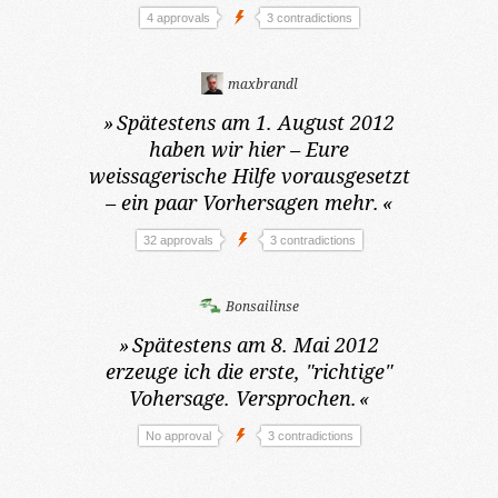
4 approvals
3 contradictions
maxbrandl
»
Spätestens am 1. August 2012
haben wir hier – Eure
weissagerische Hilfe vorausgesetzt
– ein paar Vorhersagen mehr.
«
32 approvals
3 contradictions
Bonsailinse
»
Spätestens am 8. Mai 2012
erzeuge ich die erste, "richtige"
Vohersage. Versprochen.
«
No approval
3 contradictions