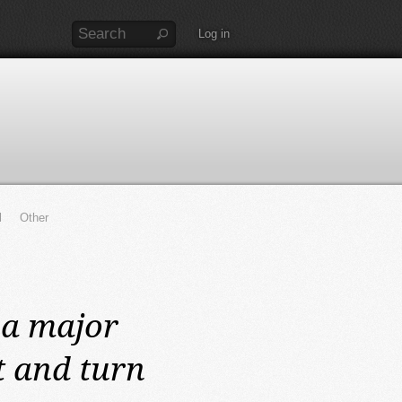
Log in
l
Other
a major
t and turn