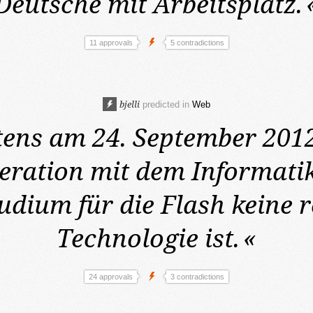
Deutsche mit Arbeitsplatz.
11 approvals
5 contradictions
bjelli
predicted in
Web
tens am 24. September 201
eration mit dem Informati
dium für die Flash keine r
Technologie ist.
«
24 approvals
3 contradictions