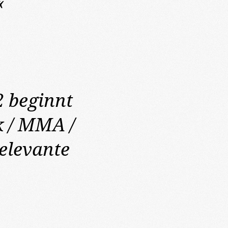
«
2
beginnt
k / MMA /
elevante