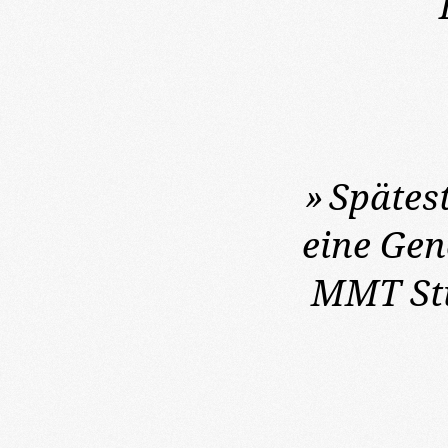
»
Spätes
eine Gen
MMT Stu