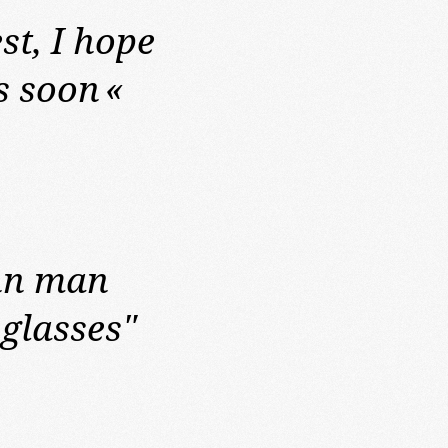
st,
I hope
s soon
«
nn man
glasses"