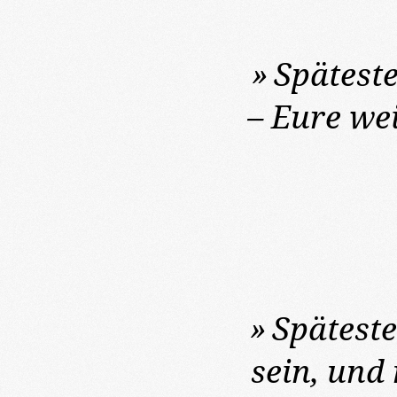
»
Spätest
– Eure wei
»
Spätest
sein, und