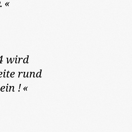
.
«
4
wird
eite rund
in !
«