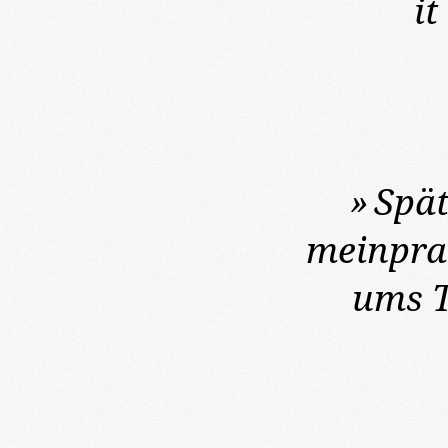
it
»
Spät
meinprak
ums T