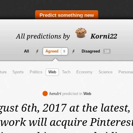
Predict something new
All predictions by
Korni22
All
Agreed
Disagreed
9
10
ture
Sports
Politics
Web
Tech
Economy
Science
Persona
hendri
predicted in
Web
ust 6th, 2017 at the latest,
twork will acquire Pinteres