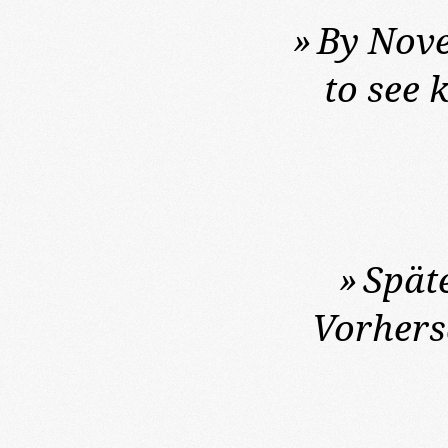
»
By Nove
to see 
»
Spät
Vorhers