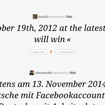
ba1020
predicted in
Web
ber 19th, 2012 at the latest
will win
«
17 approvals
5 contradictions
simonnickel
predicted in
Web
tens am 13. November 201
sche mit Facebookaccount 