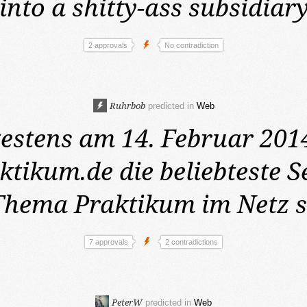
 into a shitty-ass subsidiary
2 approvals
No contradiction
Ruhrbob
predicted in
Web
estens am 14. Februar 201
tikum.de die beliebteste S
hema Praktikum im Netz se
7 approvals
2 contradictions
PeterW
predicted in
Web