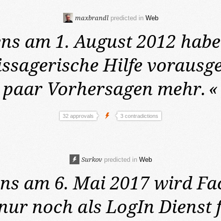
maxbrandl
predicted in
Web
ens am 1. August 2012
habe
ssagerische Hilfe vorausge
paar Vorhersagen mehr.
«
32 approvals
3 contradictions
Surkov
predicted in
Web
ens am 6. Mai 2017
wird Fa
 nur noch als LogIn Dienst 