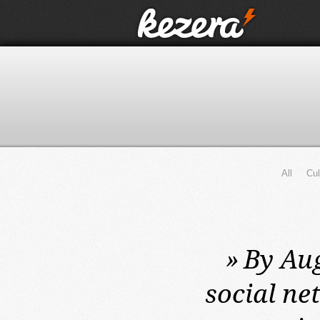
All
Cul
»
By Aug
social ne