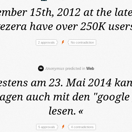
mber 15th, 2012 at the late
kezera have over 250K user
2 approvals
No contradiction
Anonymus
predicted in
Web
estens am 23. Mai 2014
ka
agen auch mit den "google 
lesen.
«
5 approvals
4 contradictions