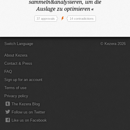
sammeln&analysieren, um die
Auslage zu optimieren
«
37 approvals
14 contradictions
Switch Language
© Kezera 2026
About Kezera
Contact & Press
FAQ
Sign up for an account
Terms of use
Privacy policy
The Kezera Blog
Follow us on Twitter
Like us on Facebook