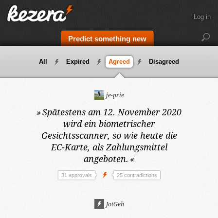
Log in
Predict something new
All
Expired
Agreed
Disagreed
je-prie
»
Spätestens am 12. November 2020
wird ein biometrischer
Gesichtsscanner, so wie heute die
EC-Karte, als Zahlungsmittel
angeboten.
«
31 approvals
25 contradictions
JotGeh