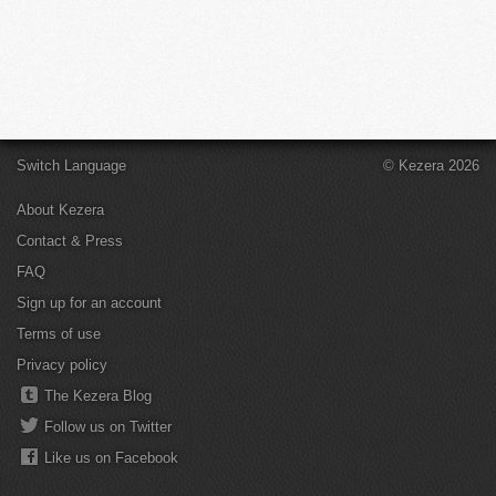
Switch Language
© Kezera 2026
About Kezera
Contact & Press
FAQ
Sign up for an account
Terms of use
Privacy policy
The Kezera Blog
Follow us on Twitter
Like us on Facebook