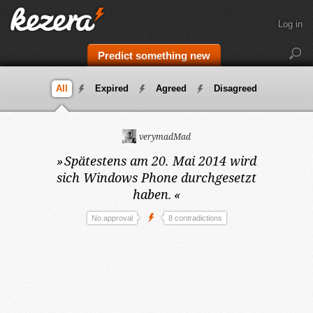
Log in
Predict something new
All
Expired
Agreed
Disagreed
verymadMad
»
Spätestens am 20. Mai 2014
wird
sich Windows Phone durchgesetzt
haben.
«
No approval
8 contradictions