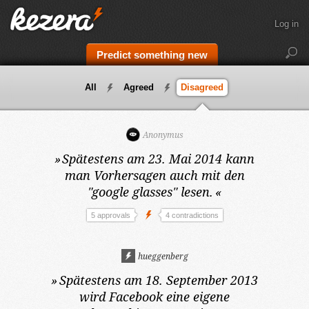
Log in
Predict something new
All
Agreed
Disagreed
Anonymus
»
Spätestens am 23. Mai 2014
kann
man Vorhersagen auch mit den
"google glasses" lesen.
«
5 approvals
4 contradictions
hueggenberg
»
Spätestens am 18. September 2013
wird Facebook eine eigene