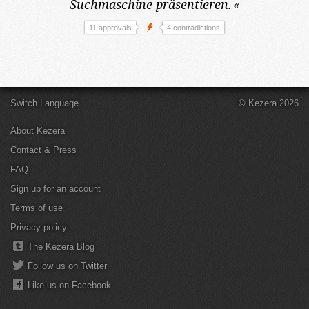
Suchmaschine präsentieren.
«
11 approvals
4 contradictions
Switch Language
© Kezera 2026
About Kezera
Contact & Press
FAQ
Sign up for an account
Terms of use
Privacy policy
The Kezera Blog
Follow us on Twitter
Like us on Facebook